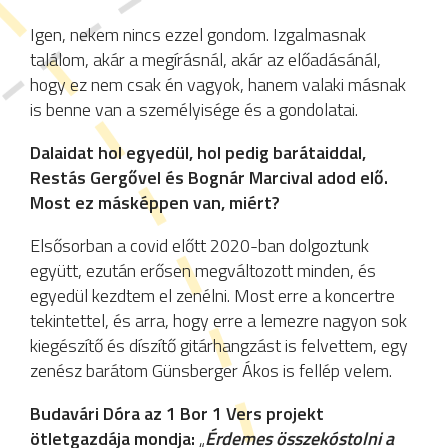
Igen, nekem nincs ezzel gondom. Izgalmasnak
találom, akár a megírásnál, akár az előadásánál,
hogy ez nem csak én vagyok, hanem valaki másnak
is benne van a személyisége és a gondolatai.
Dalaidat hol egyedül, hol pedig barátaiddal,
Restás Gergővel és Bognár Marcival adod elő.
Most ez másképpen van, miért?
Elsősorban a covid előtt 2020-ban dolgoztunk
együtt, ezután erősen megváltozott minden, és
egyedül kezdtem el zenélni. Most erre a koncertre
tekintettel, és arra, hogy erre a lemezre nagyon sok
kiegészítő és díszítő gitárhangzást is felvettem, egy
zenész barátom Günsberger Ákos is fellép velem.
Budavári Dóra az 1 Bor 1 Vers projekt
ötletgazdája mondja:
„
Érdemes összekóstolni a