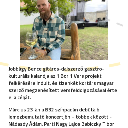
Jobbágy Bence gitáros-dalszerző gasztro-
kulturális kalandja az 1 Bor 1 Vers projekt
felkérésére indult, és tizenkét kortárs magyar
szerző megzenésített versfeldolgozásával érte
el a célját.
Március 23-án a B32 színpadán debütáló
lemezbemutató koncertjén – többek között -
Nádasdy Ádám, Parti Nagy Lajos Babiczky Tibor