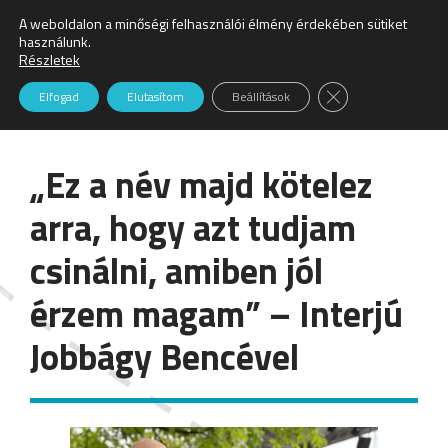
A weboldalon a minőségi felhasználói élmény érdekében sütiket
Keresés:
használunk.
Részletek
Hírek
Close GDPR Cookie
Elfogad
Elutasítom
Beállítások
„Ez a név majd kötelez
arra, hogy azt tudjam
csinálni, amiben jól
érzem magam” – Interjú
Jobbágy Bencével