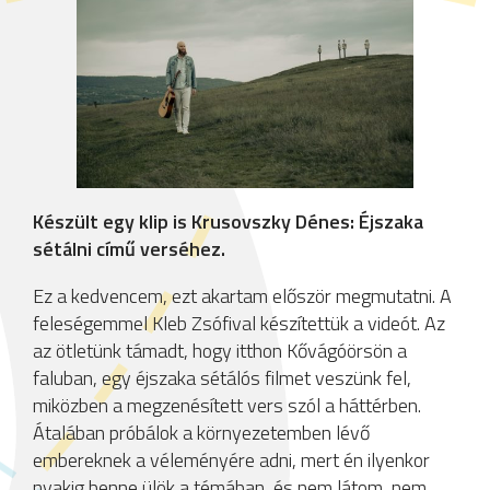
Készült egy klip is Krusovszky Dénes: Éjszaka
sétálni című verséhez.
Ez a kedvencem, ezt akartam először megmutatni. A
feleségemmel Kleb Zsófival készítettük a videót. Az
az ötletünk támadt, hogy itthon Kővágóörsön a
faluban, egy éjszaka sétálós filmet veszünk fel,
miközben a megzenésített vers szól a háttérben.
Átalában próbálok a környezetemben lévő
embereknek a véleményére adni, mert én ilyenkor
nyakig benne ülök a témában, és nem látom, nem