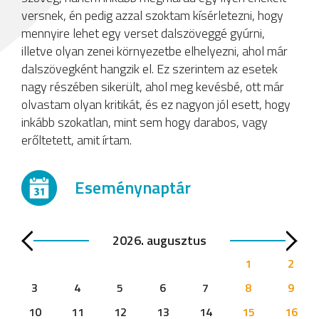
versnek, én pedig azzal szoktam kísérletezni, hogy
mennyire lehet egy verset dalszöveggé gyúrni,
illetve olyan zenei környezetbe elhelyezni, ahol már
dalszövegként hangzik el. Ez szerintem az esetek
nagy részében sikerült, ahol meg kevésbé, ott már
olvastam olyan kritikát, és ez nagyon jól esett, hogy
inkább szokatlan, mint sem hogy darabos, vagy
erőltetett, amit írtam.
Eseménynaptár
2026. augusztus
1
2
3
4
5
6
7
8
9
10
11
12
13
14
15
16