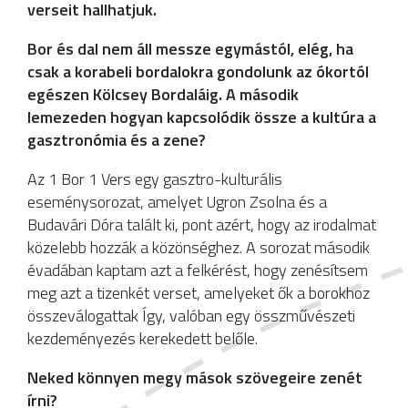
verseit hallhatjuk.
Bor és dal nem áll messze egymástól, elég, ha
csak a korabeli bordalokra gondolunk az ókortól
egészen Kölcsey Bordaláig. A második
lemezeden hogyan kapcsolódik össze a kultúra a
gasztronómia és a zene?
Az 1 Bor 1 Vers egy gasztro-kulturális
eseménysorozat, amelyet Ugron Zsolna és a
Budavári Dóra talált ki, pont azért, hogy az irodalmat
közelebb hozzák a közönséghez. A sorozat második
évadában kaptam azt a felkérést, hogy zenésítsem
meg azt a tizenkét verset, amelyeket ők a borokhoz
összeválogattak Így, valóban egy összművészeti
kezdeményezés kerekedett belőle.
Neked könnyen megy mások szövegeire zenét
írni?