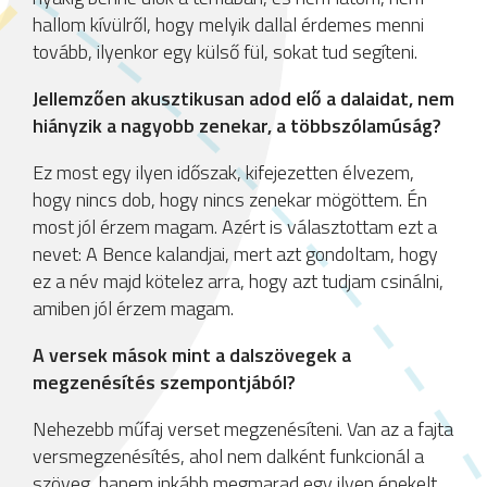
hallom kívülről, hogy melyik dallal érdemes menni
tovább, ilyenkor egy külső fül, sokat tud segíteni.
Jellemzően akusztikusan adod elő a dalaidat, nem
hiányzik a nagyobb zenekar, a többszólamúság?
Ez most egy ilyen időszak, kifejezetten élvezem,
hogy nincs dob, hogy nincs zenekar mögöttem. Én
most jól érzem magam. Azért is választottam ezt a
nevet: A Bence kalandjai, mert azt gondoltam, hogy
ez a név majd kötelez arra, hogy azt tudjam csinálni,
amiben jól érzem magam.
A versek mások mint a dalszövegek a
megzenésítés szempontjából?
Nehezebb műfaj verset megzenésíteni. Van az a fajta
versmegzenésítés, ahol nem dalként funkcionál a
szöveg, hanem inkább megmarad egy ilyen énekelt