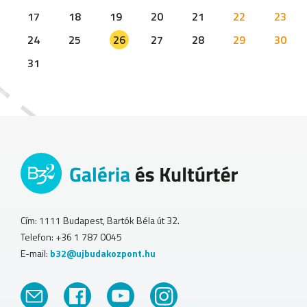
17
18
19
20
21
22
23
24
25
26
27
28
29
30
31
Cím: 1111 Budapest, Bartók Béla út 32.
Telefon: +36 1 787 0045
E-mail:
b32@ujbudakozpont.hu