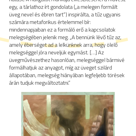
egy, a tárlathoz írt gondolata („a melegen formált
üveg nevel és ébren tart”) inspirálta, a tűz ugyanis
számára metaforikus értelemmel bír:
mindennapjaiban ez a formáló erő a kapcsolatok
melegségében jelenik meg. „A bennünk lévő tűz az,
amely éberséget ad a lelkünknek arra, hogy ölelő
melegséggel jóra neveljük egymást. […] Az
üvegművészethez hasonlóan, melegséggel bármivé
formálhatjuk az anyagot, míg az üveget szilárd
állapotában, melegség hiányában legfeljebb törések
árán tudjuk megváltoztatni.”