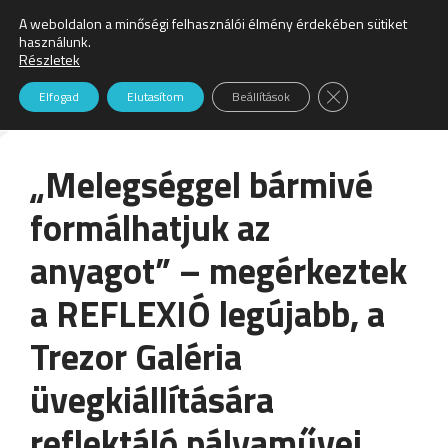
A weboldalon a minőségi felhasználói élmény érdekében sütiket
Keresés:
használunk.
Részletek
Hírek
Close GDPR Cookie
Elfogad
Elutasítom
Beállítások
„Melegséggel bármivé
formálhatjuk az
anyagot” – megérkeztek
a REFLEXIÓ legújabb, a
Trezor Galéria
üvegkiállítására
reflektáló pályaművei