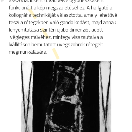
asszociációként továbbélve ugródeszkaként
funkcionált a kép megszületéséhez. A hallgató a
kollográfia technikáját választotta, amely lehetővé
teszi a rétegekben való gondolkodást, majd annak
lenyomtatása szintén újabb dimenziót adott
végleges művéhez, mintegy visszautalva a
kiállításon bemutatott üvegszobrok rétegelt
megmunkálására.