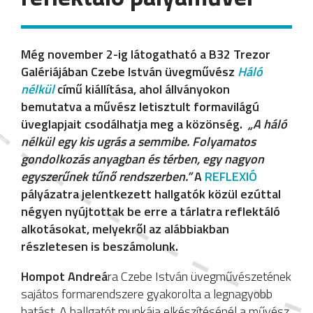
Még november 2-ig látogatható a B32 Trezor
Galériájában Czebe István üvegművész
Háló
nélkül
című kiállítása, ahol állványokon
bemutatva a művész letisztult formavilágú
üveglapjait csodálhatja meg a közönség.
„A háló
nélkül egy kis ugrás a semmibe. Folyamatos
gondolkozás anyagban és térben, egy nagyon
egyszerűnek tűnő rendszerben.”
A
REFLEXIÓ
pályázatra jelentkezett hallgatók közül ezúttal
négyen nyújtottak be erre a tárlatra reflektáló
alkotásokat, melyekről az alábbiakban
részletesen is beszámolunk.
Hompot Andreá
ra Czebe István üvegművészetének
sajátos formarendszere gyakorolta a legnagyobb
hatást. A hallgatót munkája elkészítésénél a művész