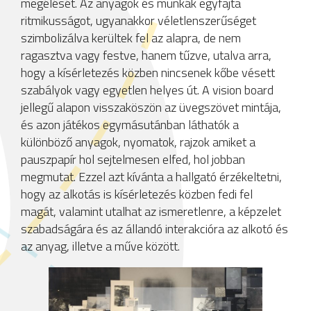
megélését. Az anyagok és munkák egyfajta
ritmikusságot, ugyanakkor véletlenszerűséget
szimbolizálva kerültek fel az alapra, de nem
ragasztva vagy festve, hanem tűzve, utalva arra,
hogy a kísérletezés közben nincsenek kőbe vésett
szabályok vagy egyetlen helyes út. A vision board
jellegű alapon visszaköszön az üvegszövet mintája,
és azon játékos egymásutánban láthatók a
különböző anyagok, nyomatok, rajzok amiket a
pauszpapír hol sejtelmesen elfed, hol jobban
megmutat. Ezzel azt kívánta a hallgató érzékeltetni,
hogy az alkotás is kísérletezés közben fedi fel
magát, valamint utalhat az ismeretlenre, a képzelet
szabadságára és az állandó interakcióra az alkotó és
az anyag, illetve a műve között.