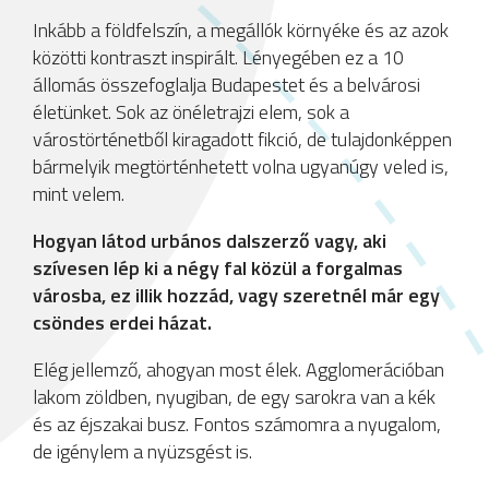
Inkább a földfelszín, a megállók környéke és az azok
közötti kontraszt inspirált. Lényegében ez a 10
állomás összefoglalja Budapestet és a belvárosi
életünket. Sok az önéletrajzi elem, sok a
várostörténetből kiragadott fikció, de tulajdonképpen
bármelyik megtörténhetett volna ugyanúgy veled is,
mint velem.
Hogyan látod urbános dalszerző vagy, aki
szívesen lép ki a négy fal közül a forgalmas
városba, ez illik hozzád, vagy szeretnél már egy
csöndes erdei házat.
Elég jellemző, ahogyan most élek. Agglomerációban
lakom zöldben, nyugiban, de egy sarokra van a kék
és az éjszakai busz. Fontos számomra a nyugalom,
de igénylem a nyüzsgést is.