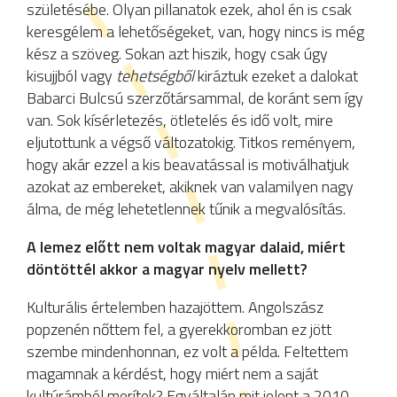
születésébe. Olyan pillanatok ezek, ahol én is csak
keresgélem a lehetőségeket, van, hogy nincs is még
kész a szöveg. Sokan azt hiszik, hogy csak úgy
kisujjból vagy
tehetségből
kiráztuk ezeket a dalokat
Babarci Bulcsú szerzőtársammal, de koránt sem így
van. Sok kísérletezés, ötletelés és idő volt, mire
eljutottunk a végső változatokig. Titkos reményem,
hogy akár ezzel a kis beavatással is motiválhatjuk
azokat az embereket, akiknek van valamilyen nagy
álma, de még lehetetlennek tűnik a megvalósítás.
A lemez előtt nem voltak magyar dalaid, miért
döntöttél akkor a magyar nyelv mellett?
Kulturális értelemben hazajöttem. Angolszász
popzenén nőttem fel, a gyerekkoromban ez jött
szembe mindenhonnan, ez volt a példa. Feltettem
magamnak a kérdést, hogy miért nem a saját
kultúrámból merítek? Egyáltalán mit jelent a 2010-