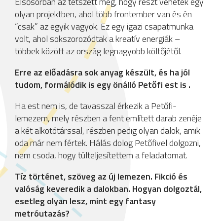
Elsősorban az tetszett meg, hogy részt vehetek egy
olyan projektben, ahol több frontember van és én
“csak” az egyik vagyok. Ez egy igazi csapatmunka
volt, ahol sokszorozódtak a kreatív energiák –
többek között az ország legnagyobb költőjétől.
Erre az előadásra sok anyag készült, és ha jól
tudom, formálódik is egy önálló Petőfi est is .
Ha est nem is, de tavasszal érkezik a Petőfi-
lemezem, mely részben a fent említett darab zenéje
a két alkotótárssal, részben pedig olyan dalok, amik
oda már nem fértek. Hálás dolog Petőfivel dolgozni,
nem csoda, hogy túlteljesítettem a feladatomat.
Tíz történet, szöveg az új lemezen. Fikció és
valóság keveredik a dalokban. Hogyan dolgoztál,
esetleg olyan lesz, mint egy fantasy
metróutazás?