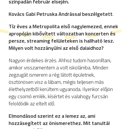
színpadán február elsején.
Kovács Gabi Petruska Andrással beszélgetett
.
Tíz éves a Metropolita első nagylemezed, ennek
apropóján kibővített változatban koncerten és
persze, streaming felületeken is hallható lesz.
Milyen volt hozzányúlni az első dalaidhoz?
Nagyon érdekes érzés. Ahhoz tudom hasonlítani,
amikor visszamentem a volt iskolámba. Minden
zegzugát ismerem a rég látott épületnek,
ösztönösen visz a lábam, mégis teljesen más
élethelyzetből kerültem ugyanoda. Ilyenkor előjön
egy csomó emlék, kísértet és valahogy furcsán
feloldódik az eltelt idő.
Elmondásod szerint ez a lemez az, ami
hozzásegített az önismerethez. Mit tanultál