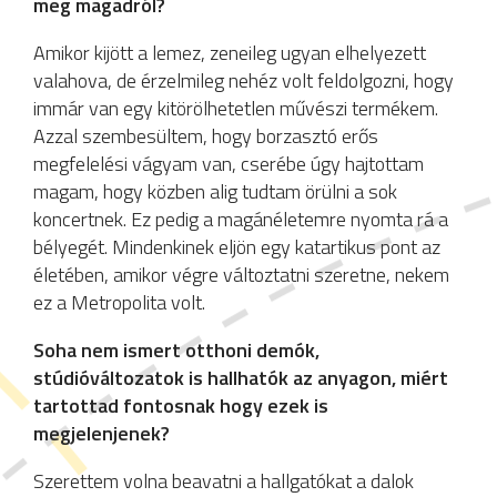
meg magadról?
Amikor kijött a lemez, zeneileg ugyan elhelyezett
valahova, de érzelmileg nehéz volt feldolgozni, hogy
immár van egy kitörölhetetlen művészi termékem.
Azzal szembesültem, hogy borzasztó erős
megfelelési vágyam van, cserébe úgy hajtottam
magam, hogy közben alig tudtam örülni a sok
koncertnek. Ez pedig a magánéletemre nyomta rá a
bélyegét. Mindenkinek eljön egy katartikus pont az
életében, amikor végre változtatni szeretne, nekem
ez a Metropolita volt.
Soha nem ismert otthoni demók,
stúdióváltozatok is hallhatók az anyagon, miért
tartottad fontosnak hogy ezek is
megjelenjenek?
Szerettem volna beavatni a hallgatókat a dalok