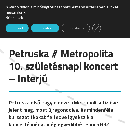
A weboldalon a minőségi felhasználói élmény érdekében sütiket
Keresés:
használunk.
Részletek
Hírek
Close GDPR Cookie
Elfogad
Elutasítom
Beállítások
Petruska // Metropolita
10. születésnapi koncert
– Interjú
Petruska első nagylemeze a Metropolita tíz éve
jelent meg, most újragondolva, és mindenféle
kulisszatitkokat felfedve igyekszik a
koncertélményt még egyedibbé tenni a B32