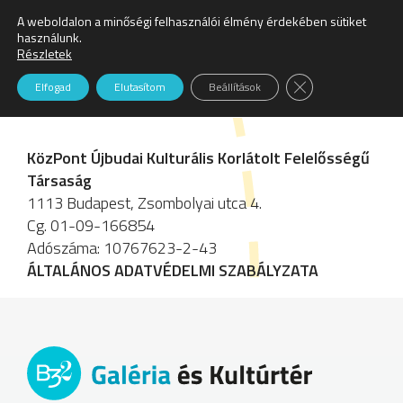
A weboldalon a minőségi felhasználói élmény érdekében sütiket
Keresés:
használunk.
Részletek
Adatvédelmi szabályzat
Close GDPR Cookie
Elfogad
Elutasítom
Beállítások
KözPont Újbudai Kulturális Korlátolt Felelősségű
Társaság
1113 Budapest, Zsombolyai utca 4.
Cg. 01-09-166854
Adószáma: 10767623-2-43
ÁLTALÁNOS ADATVÉDELMI SZABÁLYZATA