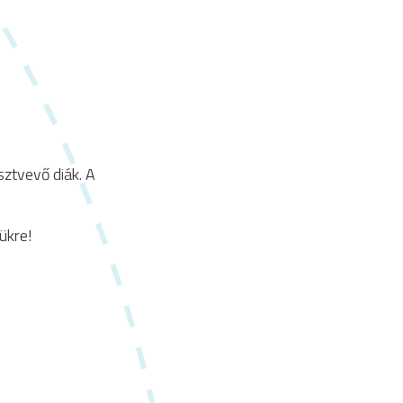
sztvevő diák. A
ükre!