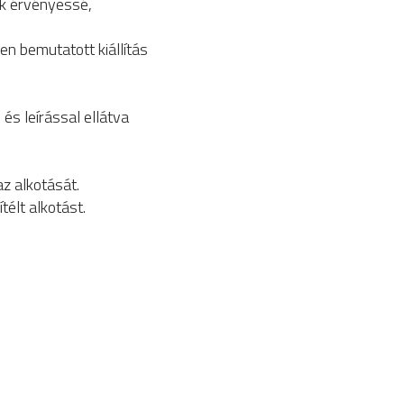
lik érvényessé,
en bemutatott kiállítás
 és leírással ellátva
z alkotását.
élt alkotást.