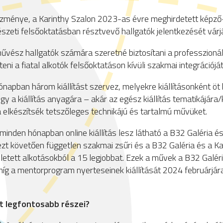
tézménye, a Karinthy Szalon 2023-as évre meghirdetett képző
zeti felsőoktatásban résztvevő hallgatók jelentkezését várj
ész hallgatók számára szeretné biztosítani a professzionál
i a fiatal alkotók felsőoktatáson kívüli szakmai integrációját
ónapban három kiállítást szervez, melyekre kiállításonként ö
gy a kiállítás anyagára – akár az egész kiállítás tematikájára/
 elkészítsék tetszőleges technikájú és tartalmú művüket.
minden hónapban online kiállítás lesz látható a B32 Galéria é
 ezt követően független szakmai zsűri és a B32 Galéria és a Ka
zületett alkotásokból a 15 legjobbat. Ezek a művek a B32 Galé
íg a mentorprogram nyerteseinek kiállítását 2024 februárjár
t legfontosabb részei?