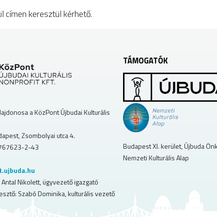
l címen keresztül kérhető.
TÁMOGATÓK
lajdonosa a KözPont Újbudai Kulturális
apest, Zsombolyai utca 4.
Budapest XI. kerület, Újbuda Ö
767623-2-43
Nemzeti Kulturális Alap
t.ujbuda.hu
 Antal Nikolett, ügyvezető igazgató
esztő: Szabó Dominika, kulturális vezető