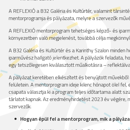
A REFLEXIÓ a B32 Galéria és Kultúrtér, valamint társin
mentorprogramja és pályázata, melyre a szervezők művés
A REFLEXIÓ mentorprogram tehetséges képző- és iparműv
környezetben való megjelenést, továbbá célja megkönnyíten
A B32 Galéria és Kultúrtér és a Karinthy Szalon minden h
iparművész hallgató jelentkezhet. A pályázók feladata, ho
egy tetszőlegesen kiválasztott műalkotásra – reflektálva
A pályázat keretében elkészített és benyújtott művekből 
felületein. A mentorprogram ideje kilenc hónapot ölel fel,
csapata választja ki a program teljes időtartama alatt s
tárlatot kapnak. Az eredményhirdetést 2023 év végére, m
szervezők.
Hogyan épül fel a mentorprogram, mik a pályáza