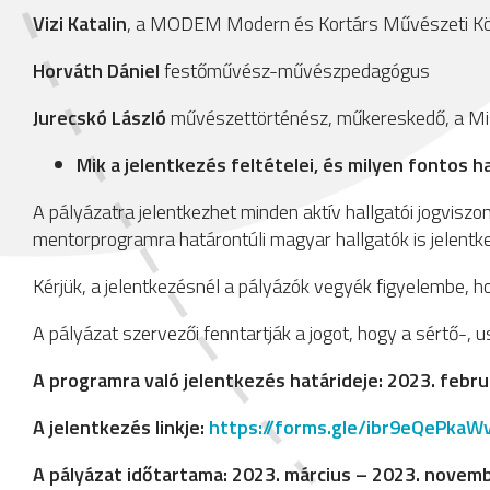
Vizi Katalin
, a MODEM Modern és Kortárs Művészeti Kö
Horváth Dániel
festőművész-művészpedagógus
Jurecskó László
művészettörténész, műkereskedő, a Miss
Mik a jelentkezés feltételei, és milyen fontos h
A pályázatra jelentkezhet minden aktív hallgatói jogvisz
mentorprogramra határontúli magyar hallgatók is jelentk
Kérjük, a jelentkezésnél a pályázók vegyék figyelembe, 
A pályázat szervezői fenntartják a jogot, hogy a sértő-, 
A programra való jelentkezés határideje: 2023. febru
A jelentkezés linkje:
https://forms.gle/ibr9eQePkaW
A pályázat időtartama: 2023. március – 2023. novem