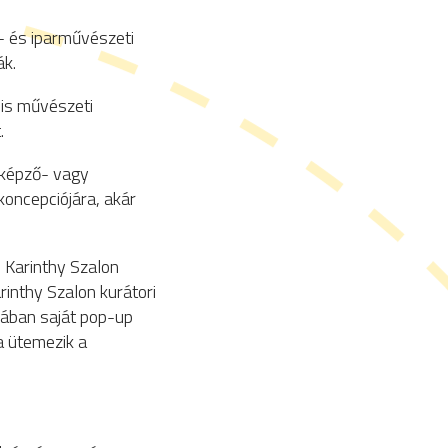
- és iparművészeti
ák.
is művészeti
.
t képző- vagy
koncepciójára, akár
s Karinthy Szalon
rinthy Szalon kurátori
riában saját pop-up
a ütemezik a