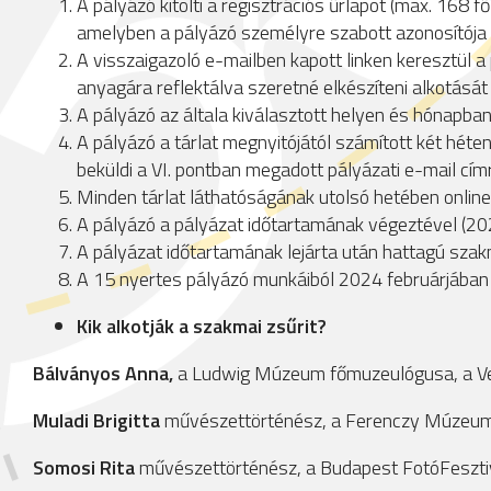
A pályázó kitölti a regisztrációs űrlapot (max. 168 
amelyben a pályázó személyre szabott azonosítója 
A visszaigazoló e-mailben kapott linken keresztül a 
anyagára reflektálva szeretné elkészíteni alkotását 
A pályázó az általa kiválasztott helyen és hónapban
A pályázó a tárlat megnyitójától számított két héten 
beküldi a VI. pontban megadott pályázati e-mail cím
Minden tárlat láthatóságának utolsó hetében online k
A pályázó a pályázat időtartamának végeztével (202
A pályázat időtartamának lejárta után hattagú szakm
A 15 nyertes pályázó munkáiból 2024 februárjában 
Kik alkotják a szakmai zsűrit?
Bálványos Anna,
a Ludwig Múzeum főmuzeulógusa, a Vel
Muladi Brigitta
művészettörténész, a Ferenczy Múzeum
Somosi Rita
művészettörténész, a Budapest FotóFesztiv