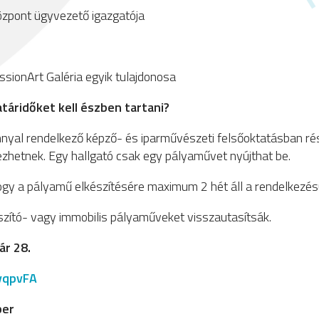
zpont ügyvezető igazgatója
ionArt Galéria egyik tulajdonosa
atáridőket kell észben tartani?
onnyal rendelkező képző- és iparművészeti felsőoktatásban ré
ezhetnek. Egy hallgató csak egy pályaművet nyújthat be.
hogy a pályamű elkészítésére maximum 2 hét áll a rendelkezés
uszító- vagy immobilis pályaműveket visszautasítsák.
ár 28.
vqpvFA
ber