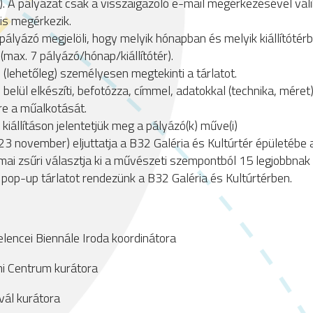
fő). A pályázat csak a visszaigazoló e-mail megérkezésével vá
is megérkezik.
pályázó megjelöli, hogy melyik hónapban és melyik kiállítótérb
(max. 7 pályázó/hónap/kiállítótér).
 (lehetőleg) személyesen megtekinti a tárlatot.
belül elkészíti, befotózza, címmel, adatokkal (technika, méret)
re a műalkotását.
iállításon jelentetjük meg a pályázó(k) műve(i)
3 november) eljuttatja a B32 Galéria és Kultúrtér épületébe a
ai zsűri választja ki a művészeti szempontból 15 legjobbnak ít
pop-up tárlatot rendezünk a B32 Galéria és Kultúrtérben.
encei Biennále Iroda koordinátora
i Centrum kurátora
ál kurátora