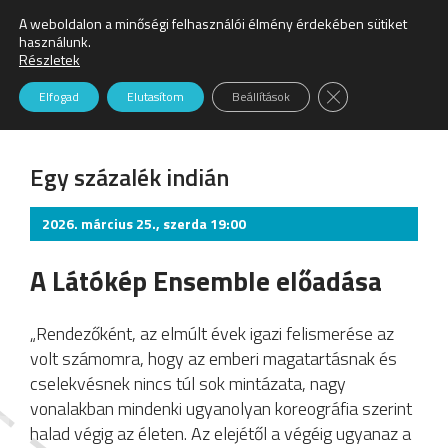
A weboldalon a minőségi felhasználói élmény érdekében sütiket
Keresés:
használunk.
Részletek
Színház
Close GDPR Cookie
Elfogad
Elutasítom
Beállítások
Egy százalék indián
2026. március 25., szerda 19:00
A Látókép Ensemble előadása
„Rendezőként, az elmúlt évek igazi felismerése az
volt számomra, hogy az emberi magatartásnak és
cselekvésnek nincs túl sok mintázata, nagy
vonalakban mindenki ugyanolyan koreográfia szerint
halad végig az életen. Az elejétől a végéig ugyanaz a