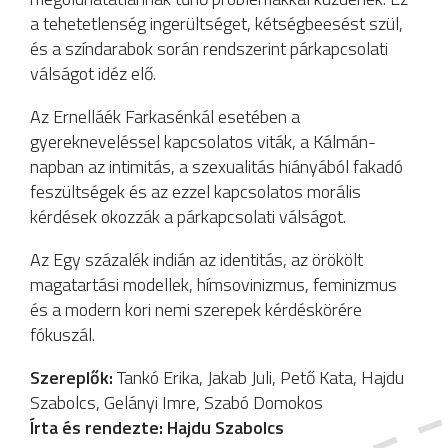
a tehetetlenség ingerültséget, kétségbeesést szül,
és a színdarabok során rendszerint párkapcsolati
válságot idéz elő.
Az Ernelláék Farkasénkál esetében a
gyerekneveléssel kapcsolatos viták, a Kálmán-
napban az intimitás, a szexualitás hiányából fakadó
feszültségek és az ezzel kapcsolatos morális
kérdések okozzák a párkapcsolati válságot.
Az Egy százalék indián az identitás, az örökölt
magatartási modellek, hímsovinizmus, feminizmus
és a modern kori nemi szerepek kérdéskörére
fókuszál.
Szereplők:
Tankó Erika, Jakab Juli, Pető Kata, Hajdu
Szabolcs, Gelányi Imre, Szabó Domokos
Írta és rendezte: Hajdu Szabolcs