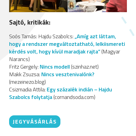
Sajtó, kritikák:
Soós Tamás: Hajdu Szabolcs:
„Amíg azt láttam,
hogy a rendszer megváltoztatható, lelkiismereti
kérdés volt, hogy kívül maradjak rajta”
(Magyar
Narancs)
Fritz Gergely:
Nincs modell
(szinhaz.net)
Makk Zsuzsa:
Nincs vesztenivalónk?
(mezeinezo.blog)
Csizmadia Attila:
Egy százalék indián – Hajdu
Szabolcs folytatja
(cornandsoda.com)
JEGYVÁSÁRLÁS