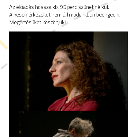
Az előadás hossza kb. 95 perc szünet nélkül.
A későn érkezőket nem áll módunkban beengedni.
Megértésüket köszönjük!