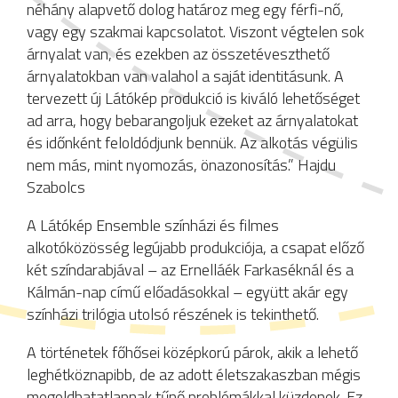
néhány alapvető dolog határoz meg egy férfi-nő,
vagy egy szakmai kapcsolatot. Viszont végtelen sok
árnyalat van, és ezekben az összetéveszthető
árnyalatokban van valahol a saját identitásunk. A
tervezett új Látókép produkció is kiváló lehetőséget
ad arra, hogy bebarangoljuk ezeket az árnyalatokat
és időnként feloldódjunk bennük. Az alkotás végülis
nem más, mint nyomozás, önazonosítás.” Hajdu
Szabolcs
A Látókép Ensemble színházi és filmes
alkotóközösség legújabb produkciója, a csapat előző
két színdarabjával – az Ernelláék Farkaséknál és a
Kálmán-nap című előadásokkal – együtt akár egy
színházi trilógia utolsó részének is tekinthető.
A történetek főhősei középkorú párok, akik a lehető
leghétköznapibb, de az adott életszakaszban mégis
megoldhatatlannak tűnő problémákkal küzdenek. Ez