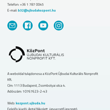
Telefon: +36 1 787 0045
E-mail:
b32@ujbudakozpont.hu
A weboldal tulajdonosa a KözPont Újbudai Kulturális Nonprofit
Kft.
Cím: 1113 Budapest, Zsombolyai utca 4.
Adószám: 10767623-2-43
Web:
kozpont.ujbuda.hu
Felelős kiadó: Antal Nikolett, ügyvezető igazgató