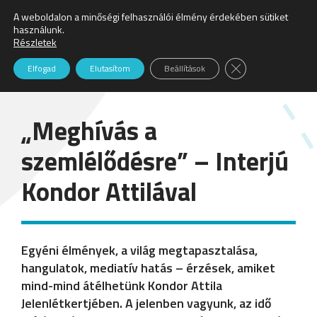
A weboldalon a minőségi felhasználói élmény érdekében sütiket
Keresés:
használunk.
Részletek
Hírek
Close GDPR Cookie
Elfogad
Elutasítom
Beállítások
„Meghívás a
szemlélődésre” – Interjú
Kondor Attilával
Egyéni élmények, a világ megtapasztalása,
hangulatok, mediatív hatás – érzések, amiket
mind-mind átélhetünk Kondor Attila
Jelenlétkertjében. A jelenben vagyunk, az idő