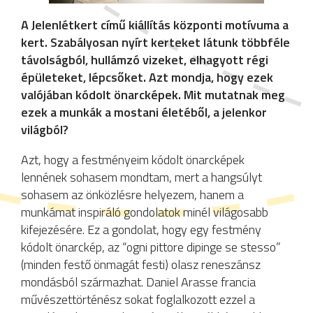
A Jelenlétkert című kiállítás központi motívuma a
kert. Szabályosan nyírt kerteket látunk többféle
távolságból, hullámzó vizeket, elhagyott régi
épületeket, lépcsőket. Azt mondja, hogy ezek
valójában kódolt önarcképek. Mit mutatnak meg
ezek a munkák a mostani életéből, a jelenkor
világból?
Azt, hogy a festményeim kódolt önarcképek
lennének sohasem mondtam, mert a hangsúlyt
sohasem az önközlésre helyezem, hanem a
munkámat inspiráló gondolatok minél világosabb
kifejezésére. Ez a gondolat, hogy egy festmény
kódolt önarckép, az “ogni pittore dipinge se stesso”
(minden festő önmagát festi) olasz reneszánsz
mondásból származhat. Daniel Arasse francia
művészettörténész sokat foglalkozott ezzel a