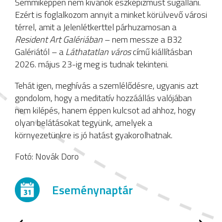
Semmiképpen nem kívánok eszképizmust sugallani.
Ezért is foglalkozom annyit a minket körülvevő városi
térrel, amit a Jelenlétkerttel párhuzamosan a
Resident Art Galériában
– nem messze a B32
Galériától – a
Láthatatlan város
című kiállításban
2026. május 23-ig meg is tudnak tekinteni.
Tehát igen, meghívás a szemlélődésre, ugyanis azt
gondolom, hogy a meditatív hozzáállás valójában
nem kilépés, hanem éppen kulcsot ad ahhoz, hogy
olyan belátásokat tegyünk, amelyek a
környezetünkre is jó hatást gyakorolhatnak.
Fotó: Novák Doro
Eseménynaptár