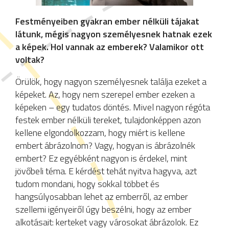
Festményeiben gyakran ember nélküli tájakat
látunk, mégis nagyon személyesnek hatnak ezek
a képek. Hol vannak az emberek? Valamikor ott
voltak?
Örülök, hogy nagyon személyesnek találja ezeket a
képeket. Az, hogy nem szerepel ember ezeken a
képeken – egy tudatos döntés. Mivel nagyon régóta
festek ember nélküli tereket, tulajdonképpen azon
kellene elgondolkozzam, hogy miért is kellene
embert ábrázolnom? Vagy, hogyan is ábrázolnék
embert? Ez egyébként nagyon is érdekel, mint
jövőbeli téma. E kérdést tehát nyitva hagyva, azt
tudom mondani, hogy sokkal többet és
hangsúlyosabban lehet az emberről, az ember
szellemi igényeiről úgy beszélni, hogy az ember
alkotásait: kerteket vagy városokat ábrázolok. Ez