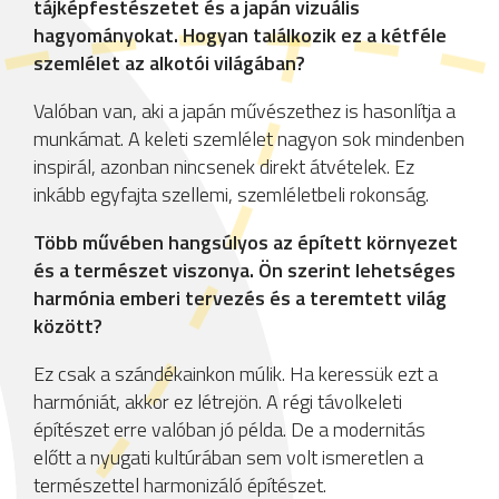
tájképfestészetet és a japán vizuális
hagyományokat. Hogyan találkozik ez a kétféle
szemlélet az alkotói világában?
Valóban van, aki a japán művészethez is hasonlítja a
munkámat. A keleti szemlélet nagyon sok mindenben
inspirál, azonban nincsenek direkt átvételek. Ez
inkább egyfajta szellemi, szemléletbeli rokonság.
Több művében hangsúlyos az épített környezet
és a természet viszonya. Ön szerint lehetséges
harmónia emberi tervezés és a teremtett világ
között?
Ez csak a szándékainkon múlik. Ha keressük ezt a
harmóniát, akkor ez létrejön. A régi távolkeleti
építészet erre valóban jó példa. De a modernitás
előtt a nyugati kultúrában sem volt ismeretlen a
természettel harmonizáló építészet.