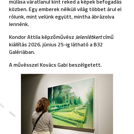
múlása váratlanul kint reked a képek befogadás
közben. Egy emberek nélküli világ többet árul el
rólunk, mint velünk együtt, mintha ábrázolva
lennénk.
Kondor Attila képzőművész
Jelenlétkert
című
kiállítás 2026. június 25-ig látható a B32
Galériában.
A művésszel Kovács Gabi beszélgetett.