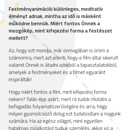
Festményanimációi különleges, meditatív
élményt adnak, mintha az idő is másként
működne bennük. Miért fontos Önnek a
mozgókép, mint kifejezési forma a festészet
mellett?
Az, hogy ezt mondja, már önmagában is öröm a
számomra, mert azt jelenti, hogy e film által sikerült
valamit Önnek is átadni azokból a tapasztalatokból,
amelyek a festményeket és a filmet egyaránt
inspirálták!
Hogy miért fontos a film, mint kifejezési forma
nekem? Talán épp azért, mert rá tudok mutatni a
befogadás folyamatszerűségére és arra, hogy
milyen gyümölcsöző dolog ezt tudatosítani a magunk
számára. Ha az egész világot, mint egyetlen
hatalmas műalkotást tudjuk szemlélni, akkor ez a