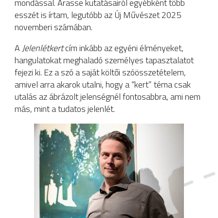
mondással. Arasse kutatásairól egyébként több
esszét is írtam, legutóbb az Új Művészet 2025
novemberi számában.
A
Jelenlétkert
cím inkább az egyéni élményeket,
hangulatokat meghaladó személyes tapasztalatot
fejezi ki. Ez a szó a saját költői szóösszetételem,
amivel arra akarok utalni, hogy a “kert” téma csak
utalás az ábrázolt jelenségnél fontosabbra, ami nem
más, mint a tudatos jelenlét.