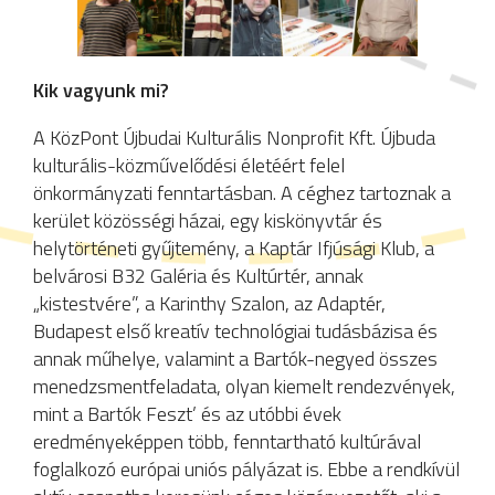
Kik vagyunk mi?
A KözPont Újbudai Kulturális Nonprofit Kft. Újbuda
kulturális-közművelődési életéért felel
önkormányzati fenntartásban. A céghez tartoznak a
kerület közösségi házai, egy kiskönyvtár és
helytörténeti gyűjtemény, a Kaptár Ifjúsági Klub, a
belvárosi B32 Galéria és Kultúrtér, annak
„kistestvére”, a Karinthy Szalon, az Adaptér,
Budapest első kreatív technológiai tudásbázisa és
annak műhelye, valamint a Bartók-negyed összes
menedzsmentfeladata, olyan kiemelt rendezvények,
mint a Bartók Feszt’ és az utóbbi évek
eredményeképpen több, fenntartható kultúrával
foglalkozó európai uniós pályázat is. Ebbe a rendkívül