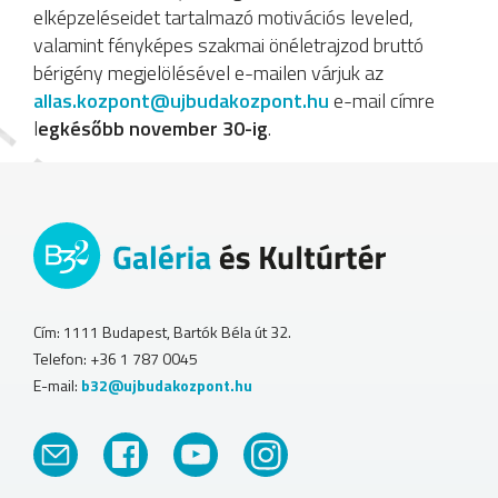
elképzeléseidet tartalmazó motivációs leveled,
valamint fényképes szakmai önéletrajzod bruttó
bérigény megjelölésével e-mailen várjuk az
allas.kozpont@ujbudakozpont.hu
e-mail címre
l
egkésőbb november 30-ig
.
Cím: 1111 Budapest, Bartók Béla út 32.
Telefon: +36 1 787 0045
E-mail:
b32@ujbudakozpont.hu