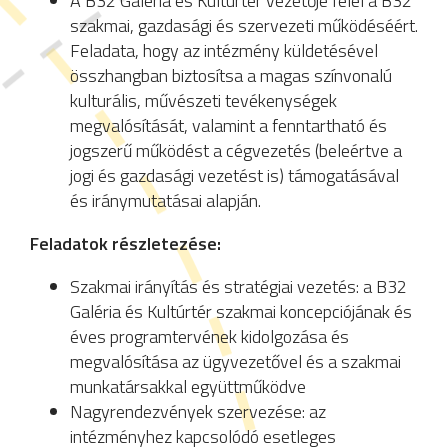
A B32 Galéria és Kultúrtér vezetője felel a B32
szakmai, gazdasági és szervezeti működéséért.
Feladata, hogy az intézmény küldetésével
összhangban biztosítsa a magas színvonalú
kulturális, művészeti tevékenységek
megvalósítását, valamint a fenntartható és
jogszerű működést a cégvezetés (beleértve a
jogi és gazdasági vezetést is) támogatásával
és iránymutatásai alapján.
Feladatok részletezése:
Szakmai irányítás és stratégiai vezetés: a B32
Galéria és Kultúrtér szakmai koncepciójának és
éves programtervének kidolgozása és
megvalósítása az ügyvezetővel és a szakmai
munkatársakkal együttműködve
Nagyrendezvények szervezése: az
intézményhez kapcsolódó esetleges