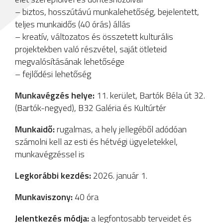
– biztos, hosszútávú munkalehetőség, bejelentett,
teljes munkaidős (40 órás) állás
– kreatív, változatos és összetett kulturális
projektekben való részvétel, saját ötleteid
megvalósításának lehetősége
– fejlődési lehetőség
Munkavégzés helye:
11. kerület, Bartók Béla út 32.
(Bartók-negyed), B32 Galéria és Kultúrtér
Munkaidő:
rugalmas, a hely jellegéből adódóan
számolni kell az esti és hétvégi ügyeletekkel,
munkavégzéssel is
Legkorábbi kezdés:
2026. január 1.
Munkaviszony:
40 óra
Jelentkezés módja:
a legfontosabb terveidet és