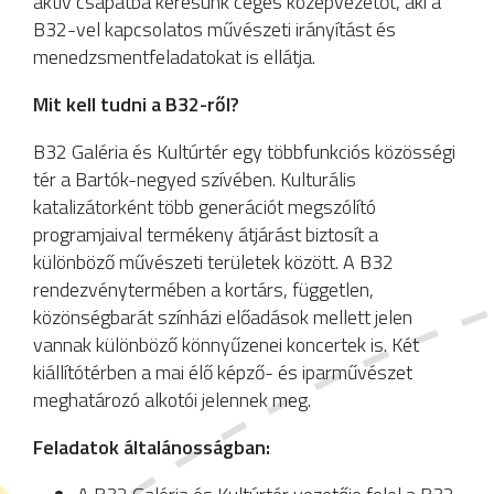
aktív csapatba keresünk céges középvezetőt, aki a
B32-vel kapcsolatos művészeti irányítást és
menedzsmentfeladatokat is ellátja.
Mit kell tudni a B32-ről?
B32 Galéria és Kultúrtér egy többfunkciós közösségi
tér a Bartók-negyed szívében. Kulturális
katalizátorként több generációt megszólító
programjaival termékeny átjárást biztosít a
különböző művészeti területek között. A B32
rendezvénytermében a kortárs, független,
közönségbarát színházi előadások mellett jelen
vannak különböző könnyűzenei koncertek is. Két
kiállítótérben a mai élő képző- és iparművészet
meghatározó alkotói jelennek meg.
Feladatok általánosságban: