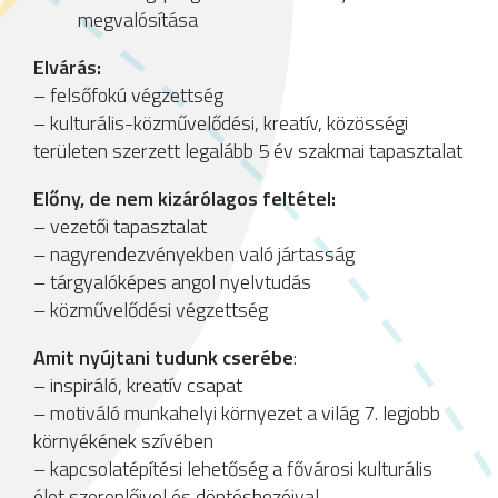
megvalósítása
Elvárás:
– felsőfokú végzettség
– kulturális-közművelődési, kreatív, közösségi
területen szerzett legalább 5 év szakmai tapasztalat
Előny, de nem kizárólagos feltétel:
– vezetői tapasztalat
– nagyrendezvényekben való jártasság
– tárgyalóképes angol nyelvtudás
– közművelődési végzettség
Amit nyújtani tudunk cserébe
:
– inspiráló, kreatív csapat
– motiváló munkahelyi környezet a világ 7. legjobb
környékének szívében
– kapcsolatépítési lehetőség a fővárosi kulturális
élet szereplőivel és döntéshozóival