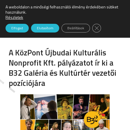
A weboldalon a minőségi felhasználói élmény érdekében sütiket
Keresés:
használunk.
Részletek
Álláspályázat
Close GDPR Cookie
Elfogad
Elutasítom
Beállítások
A KözPont Újbudai Kulturális
Nonprofit Kft. pályázatot ír ki a
B32 Galéria és Kultúrtér vezetői
pozíciójára