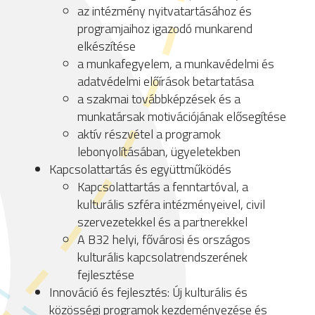
az intézmény nyitvatartásához és
programjaihoz igazodó munkarend
elkészítése
a munkafegyelem, a munkavédelmi és
adatvédelmi előírások betartatása
a szakmai továbbképzések és a
munkatársak motivációjának elősegítése
aktív részvétel a programok
lebonyolításában, ügyeletekben
Kapcsolattartás és együttműködés
Kapcsolattartás a fenntartóval, a
kulturális szféra intézményeivel, civil
szervezetekkel és a partnerekkel
A B32 helyi, fővárosi és országos
kulturális kapcsolatrendszerének
fejlesztése
Innováció és fejlesztés: Új kulturális és
közösségi programok kezdeményezése és