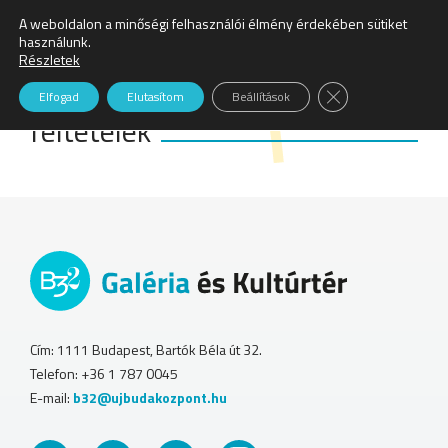
A weboldalon a minőségi felhasználói élmény érdekében sütiket
Keresés:
használunk.
Részletek
Általános szerződési
Close GDPR Cookie
Elfogad
Elutasítom
Beállítások
feltételek
Cím: 1111 Budapest, Bartók Béla út 32.
Telefon: +36 1 787 0045
E-mail:
b32@ujbudakozpont.hu