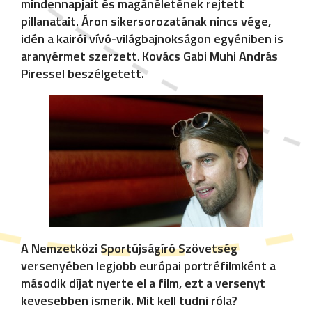
mindennapjait és magánéletének rejtett
pillanatait. Áron sikersorozatának nincs vége,
idén a kairói vívó-világbajnokságon egyéniben is
aranyérmet szerzett
.
Kovács Gabi Muhi András
Piressel beszélgetett.
A Nemzetközi Sportújságíró Szövetség
versenyében legjobb európai portréfilmként a
második díjat nyerte el a film, ezt a versenyt
kevesebben ismerik. Mit kell tudni róla?