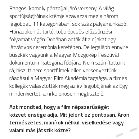
Rangos, komoly pénzdíjjal járó verseny. A világ
sportújságíróinak krémje szavazza meg a három
legjobbat, 11 kategóriában, sok száz pályamunkából.
Hónapokon át tartó, többlépcsős előzsűrizési
folyamat végén Dohában adták át a díjakat egy
látványos ceremónia keretében. De legalább ennyire
büszkék vagyunk a Magyar Mozgókép Fesztivál
dokumentum-kategória fődíjára. Nem számítottunk
rá, hisz itt nem sportfilmek ellen versenyeztünk,
ráadásul a Magyar Film Akadémia tagsága, a filmes
kollegák választották meg az év legjobbjának az Egy
mindenkiértet, ami különösen megtisztelő.
Azt mondtad, hogy a film népszerűségét
közvetlensége adja. Mit jelent ez pontosan, Áron
természetes, manírok nélküli viselkedése vagy
valami más játszik közre?