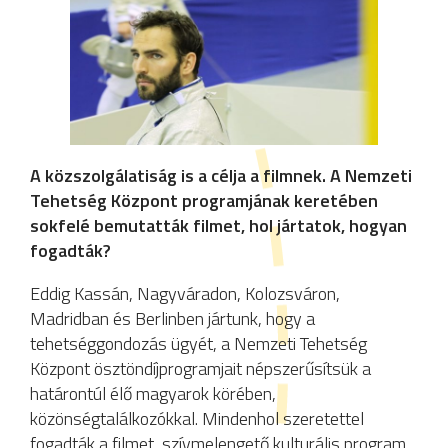
A közszolgálatiság is a célja a filmnek. A Nemzeti
Tehetség Központ programjának keretében
sokfelé bemutatták filmet, hol jártatok, hogyan
fogadták?
Eddig Kassán, Nagyváradon, Kolozsváron,
Madridban és Berlinben jártunk, hogy a
tehetséggondozás ügyét, a Nemzeti Tehetség
Központ ösztöndíjprogramjait népszerűsítsük a
határontúl élő magyarok körében,
közönségtalálkozókkal. Mindenhol szeretettel
fogadták a filmet, szívmelengető kulturális program,