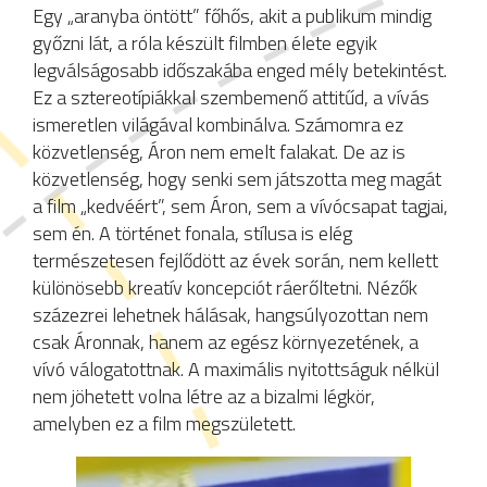
Egy „aranyba öntött” főhős, akit a publikum mindig
győzni lát, a róla készült filmben élete egyik
legválságosabb időszakába enged mély betekintést.
Ez a sztereotípiákkal szembemenő attitűd, a vívás
ismeretlen világával kombinálva. Számomra ez
közvetlenség, Áron nem emelt falakat. De az is
közvetlenség, hogy senki sem játszotta meg magát
a film „kedvéért”, sem Áron, sem a vívócsapat tagjai,
sem én. A történet fonala, stílusa is elég
természetesen fejlődött az évek során, nem kellett
különösebb kreatív koncepciót ráerőltetni. Nézők
százezrei lehetnek hálásak, hangsúlyozottan nem
csak Áronnak, hanem az egész környezetének, a
vívó válogatottnak. A maximális nyitottságuk nélkül
nem jöhetett volna létre az a bizalmi légkör,
amelyben ez a film megszületett.