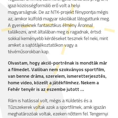
igazi közösségformáló erő volt a helyi
magyarságnak. De az NTK-projekt fénypontja mégis
az, amikor külföldi magyar iskolákat látogattunk meg.
A gyerekeknek fantasztikus élmény Áronnal
találkozni, amit általában meg is ragadnak, értsd:
sokkal keményebb kérdéseket tesznek fel neki, mint
amiket a sajtótájékoztatókon vagy a
tévéműsorokban kap.
Olvastam, hogy akció-portrénak is mondták már
a filmedet. Valóban nem szokványos sportfilm,
van benne dráma, szerelem, ismeretterjesztés,
home video, közelít a játékfilmhez. Nekem a
Fehér tenyér is az eszembe jutott …
Rám is hatással volt, mégis a Küldetés és a
Tűzszekerek voltak azok a sportfilmek, amik igazán
meghatározóak voltak, ezeken nőttem fel. Tengernyi