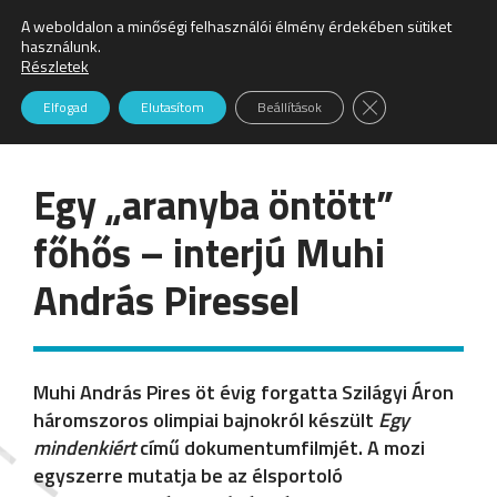
A weboldalon a minőségi felhasználói élmény érdekében sütiket
Keresés:
használunk.
Részletek
Hírek
Close GDPR Cookie
Elfogad
Elutasítom
Beállítások
Egy „aranyba öntött”
főhős – interjú Muhi
András Piressel
Muhi András Pires öt évig forgatta Szilágyi Áron
háromszoros olimpiai bajnokról készült
Egy
mindenkiért
című dokumentumfilmjét. A mozi
egyszerre mutatja be az élsportoló