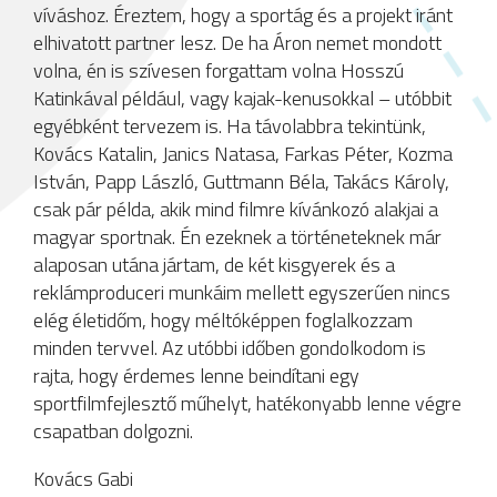
víváshoz. Éreztem, hogy a sportág és a projekt iránt
elhivatott partner lesz. De ha Áron nemet mondott
volna, én is szívesen forgattam volna Hosszú
Katinkával például, vagy kajak-kenusokkal – utóbbit
egyébként tervezem is. Ha távolabbra tekintünk,
Kovács Katalin, Janics Natasa, Farkas Péter, Kozma
István, Papp László, Guttmann Béla, Takács Károly,
csak pár példa, akik mind filmre kívánkozó alakjai a
magyar sportnak. Én ezeknek a történeteknek már
alaposan utána jártam, de két kisgyerek és a
reklámproduceri munkáim mellett egyszerűen nincs
elég életidőm, hogy méltóképpen foglalkozzam
minden tervvel. Az utóbbi időben gondolkodom is
rajta, hogy érdemes lenne beindítani egy
sportfilmfejlesztő műhelyt, hatékonyabb lenne végre
csapatban dolgozni.
Kovács Gabi