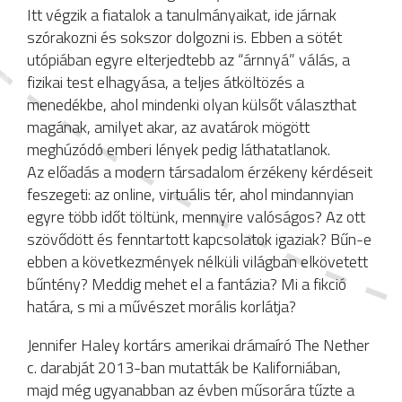
Itt végzik a fiatalok a tanulmányaikat, ide járnak
szórakozni és sokszor dolgozni is. Ebben a sötét
utópiában egyre elterjedtebb az “árnnyá” válás, a
fizikai test elhagyása, a teljes átköltözés a
menedékbe, ahol mindenki olyan külsőt választhat
magának, amilyet akar, az avatárok mögött
meghúzódó emberi lények pedig láthatatlanok.
Az előadás a modern társadalom érzékeny kérdéseit
feszegeti: az online, virtuális tér, ahol mindannyian
egyre több időt töltünk, mennyire valóságos? Az ott
szövődött és fenntartott kapcsolatok igaziak? Bűn-e
ebben a következmények nélküli világban elkövetett
bűntény? Meddig mehet el a fantázia? Mi a fikció
határa, s mi a művészet morális korlátja?
Jennifer Haley kortárs amerikai drámaíró The Nether
c. darabját 2013-ban mutatták be Kaliforniában,
majd még ugyanabban az évben műsorára tűzte a