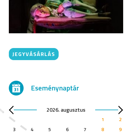
JEGYVÁSÁRLÁS
Eseménynaptár
2026. augusztus
1
2
3
4
5
6
7
8
9