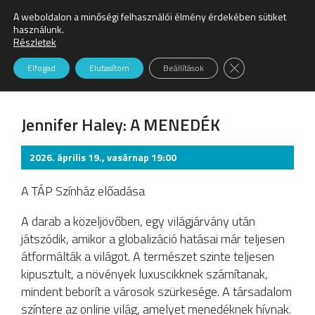
A weboldalon a minőségi felhasználói élmény érdekében sütiket
Keresés:
használunk.
Részletek
Színház
Close GDPR Cookie
Elfogad
Elutasítom
Beállítások
Jennifer Haley: A MENEDÉK
2026. április 19., vasárnap 19:00
A TÁP Színház előadása
A darab a közeljövőben, egy világjárvány után
játszódik, amikor a globalizáció hatásai már teljesen
átformálták a világot. A természet szinte teljesen
kipusztult, a növények luxuscikknek számítanak,
mindent beborít a városok szürkesége. A társadalom
színtere az online világ, amelyet menedéknek hívnak.