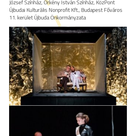
József Színház, Örkény István Színház, KözPont
Újbudai Kulturális Nonprofit Kft., Budapest Főváros
11. kerület Újbuda Önkormányzata