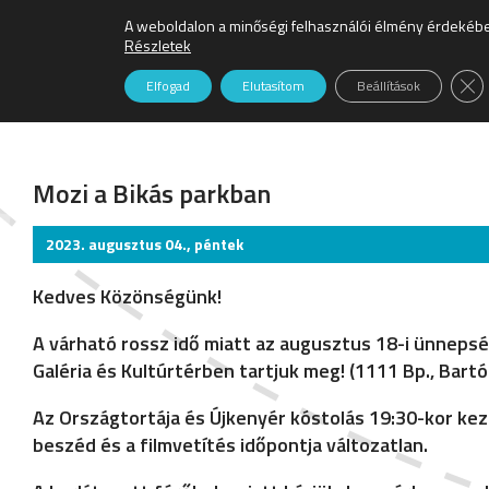
A weboldalon a minőségi felhasználói élmény érdekébe
Részletek
Clo
Elfogad
Elutasítom
Beállítások
Szabadtér
Mozi a Bikás parkban
2023. augusztus 04., péntek
Kedves Közönségünk!
A várható rossz idő miatt az augusztus 18-i ünnepsé
Galéria és Kultúrtérben tartjuk meg! (1111 Bp., Bartó
Az Országtortája és Újkenyér kóstolás 19:30-kor kezd
beszéd és a filmvetítés időpontja változatlan.