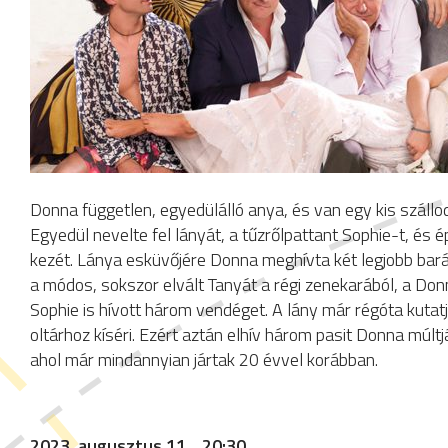
Donna független, egyedülálló anya, és van egy kis szállodáj
Egyedül nevelte fel lányát, a tűzrőlpattant Sophie-t, és 
kezét. Lánya esküvőjére Donna meghívta két legjobb barát
a módos, sokszor elvált Tanyát a régi zenekarából, a Do
Sophie is hívott három vendéget. A lány már régóta kutatja
oltárhoz kíséri. Ezért aztán elhív három pasit Donna múl
ahol már mindannyian jártak 20 évvel korábban.
2023. augusztus 11., 20:30