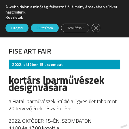
A weboldalon a minőségi felhasználói élmény érdekében sütiket
Keresés:
használunk.
Részletek
B32 Galéria
Close GDPR Cookie
Elfogad
Elutasítom
Beállítások
FISE ART FAIR
2022. október 15., szombat
kortárs iparművészek
designvására
a Fiatal Iparművészek Stúdiója Egyesület több mint
20 tervezőjének részvételével
2022. OKTÓBER 15-ÉN, SZOMBATON
11:00 és 17:00 között a