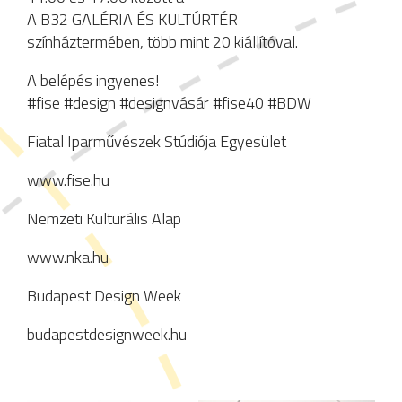
A B32 GALÉRIA ÉS KULTÚRTÉR
színháztermében, több mint 20 kiállítóval.
A belépés ingyenes!
#fise #design #designvásár #fise40 #BDW
Fiatal Iparművészek Stúdiója Egyesület
www.fise.hu
Nemzeti Kulturális Alap
www.nka.hu
Budapest Design Week
budapestdesignweek.hu