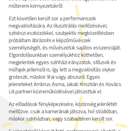
műteremi környezetükről.
Ezt követően került sor a performanszok
megvalósítására. Az illusztrálás mellőzésével,
színészi eszközökkel, szubjektív megközelítésben
próbáltam ábrázolni e képzőművészek
személyiségét, és művészetük sajátos esszenciáját.
Elgondolásunkban személyükhöz köthetően,
megjelentek egyes színházi irányzatok, stílusok és
műfajok jellemzői is, így lett a megvalósítás olykor
groteszk, máskor lírai vagy abszurd. Egyes
jeleneteket Ambrus Asma, Jakab Krisztián és Kovács
Lili partneri közreműködésével játszottuk el.
Az előadások fényképezésére, közönség jelenlétét
mellőzve, csak a kamerának játszva, hol stúdióban,
máskor színházban, vagy szabadtéren került sor.