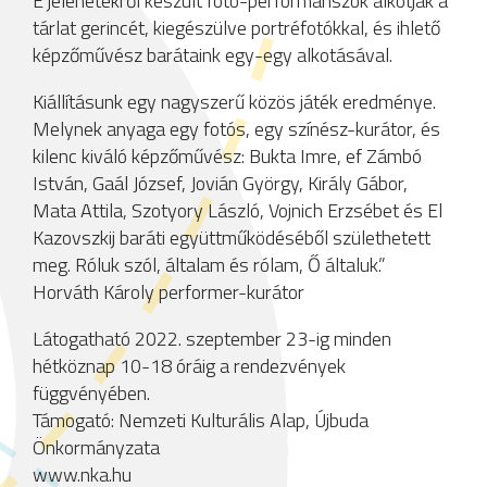
E jelenetekről készült fotó-performanszok alkotják a
tárlat gerincét, kiegészülve portréfotókkal, és ihlető
képzőművész barátaink egy-egy alkotásával.
Kiállításunk egy nagyszerű közös játék eredménye.
Melynek anyaga egy fotós, egy színész-kurátor, és
kilenc kiváló képzőművész: Bukta Imre, ef Zámbó
István, Gaál József, Jovián György, Király Gábor,
Mata Attila, Szotyory László, Vojnich Erzsébet és El
Kazovszkij baráti együttműködéséből születhetett
meg. Róluk szól, általam és rólam, Ő általuk.”
Horváth Károly performer-kurátor
Látogatható 2022. szeptember 23-ig minden
hétköznap 10-18 óráig a rendezvények
függvényében.
Támogató: Nemzeti Kulturális Alap, Újbuda
Önkormányzata
www.nka.hu