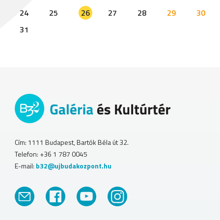
24
25
26
27
28
29
30
31
Cím: 1111 Budapest, Bartók Béla út 32.
Telefon: +36 1 787 0045
E-mail:
b32@ujbudakozpont.hu