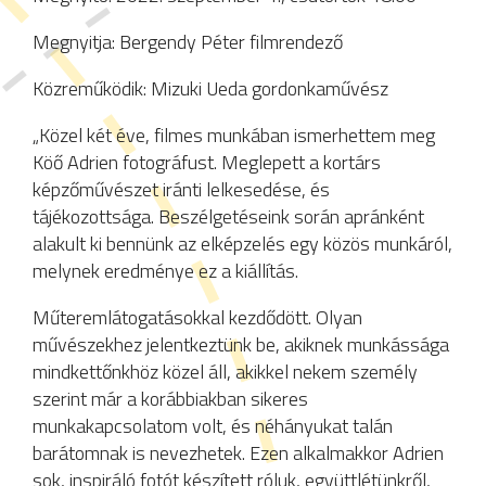
Megnyitja: Bergendy Péter filmrendező
Közreműködik: Mizuki Ueda gordonkaművész
„Közel két éve, filmes munkában ismerhettem meg
Köő Adrien fotográfust. Meglepett a kortárs
képzőművészet iránti lelkesedése, és
tájékozottsága. Beszélgetéseink során apránként
alakult ki bennünk az elképzelés egy közös munkáról,
melynek eredménye ez a kiállítás.
Műteremlátogatásokkal kezdődött. Olyan
művészekhez jelentkeztünk be, akiknek munkássága
mindkettőnkhöz közel áll, akikkel nekem személy
szerint már a korábbiakban sikeres
munkakapcsolatom volt, és néhányukat talán
barátomnak is nevezhetek. Ezen alkalmakkor Adrien
sok, inspiráló fotót készített róluk, együttlétünkről,