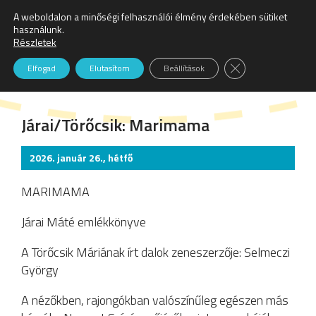
A weboldalon a minőségi felhasználói élmény érdekében sütiket
Keresés:
használunk.
Részletek
Színház
Close GDPR Cookie
Elfogad
Elutasítom
Beállítások
Járai/Törőcsik: Marimama
2026. január 26., hétfő
MARIMAMA
Járai Máté emlékkönyve
A Törőcsik Máriának írt dalok zeneszerzője: Selmeczi
György
A nézőkben, rajongókban valószínűleg egészen más