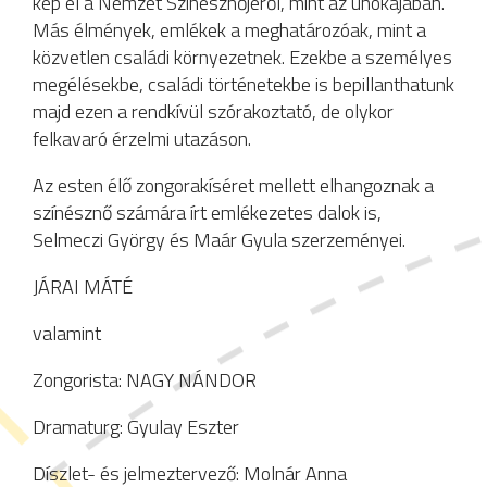
kép él a Nemzet Színésznőjéről, mint az unokájában.
Más élmények, emlékek a meghatározóak, mint a
közvetlen családi környezetnek. Ezekbe a személyes
megélésekbe, családi történetekbe is bepillanthatunk
majd ezen a rendkívül szórakoztató, de olykor
felkavaró érzelmi utazáson.
Az esten élő zongorakíséret mellett elhangoznak a
színésznő számára írt emlékezetes dalok is,
Selmeczi György és Maár Gyula szerzeményei.
JÁRAI MÁTÉ
valamint
Zongorista: NAGY NÁNDOR
Dramaturg: Gyulay Eszter
Díszlet- és jelmeztervező: Molnár Anna