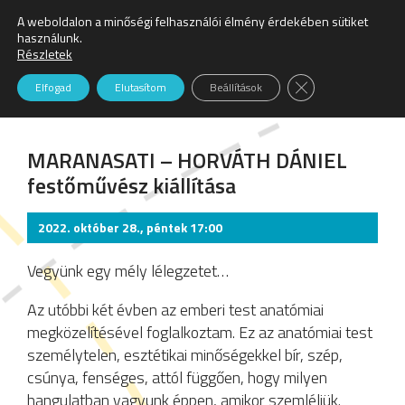
A weboldalon a minőségi felhasználói élmény érdekében sütiket
Keresés:
használunk.
Részletek
Trezor galéria
Close GDPR Cookie
Elfogad
Elutasítom
Beállítások
MARANASATI – HORVÁTH DÁNIEL
festőművész kiállítása
2022. október 28., péntek 17:00
Vegyünk egy mély lélegzetet…
Az utóbbi két évben az emberi test anatómiai
megközelítésével foglalkoztam. Ez az anatómiai test
személytelen, esztétikai minőségekkel bír, szép,
csúnya, fenséges, attól függően, hogy milyen
hangulatban vagyunk éppen, amikor szemléljük.