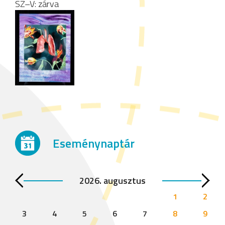
SZ–V: zárva
Eseménynaptár
2026. augusztus
1
2
3
4
5
6
7
8
9