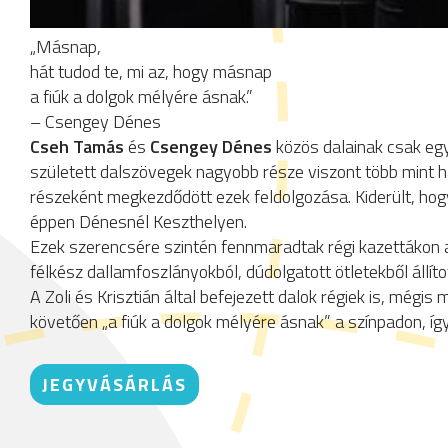
„Másnap,
hát tudod te, mi az, hogy másnap
a fiúk a dolgok mélyére ásnak.”
– Csengey Dénes
Cseh Tamás
és
Csengey Dénes
közös dalainak csak egy
született dalszövegek nagyobb része viszont több mint 
részeként megkezdődött ezek feldolgozása. Kiderült, hog
éppen Dénesnél Keszthelyen.
Ezek szerencsére szintén fennmaradtak régi kazettákon a
félkész dallamfoszlányokból, dúdolgatott ötletekből állít
A Zoli és Krisztián által befejezett dalok régiek is, mégi
követően „a fiúk a dolgok mélyére ásnak” a színpadon, íg
JEGYVÁSÁRLÁS