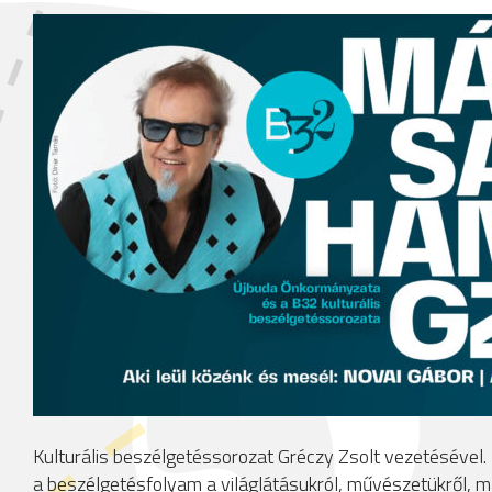
Kulturális beszélgetéssorozat Gréczy Zsolt vezetésével.
a beszélgetésfolyam a világlátásukról, művészetükről, m