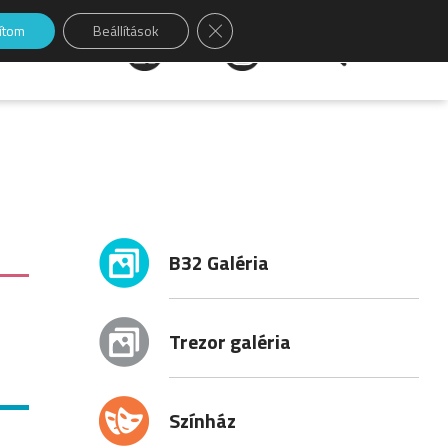
Close GDPR Cookie Banner
sítom
Beállítások
Keresés:
B32 Galéria
Trezor galéria
Színház