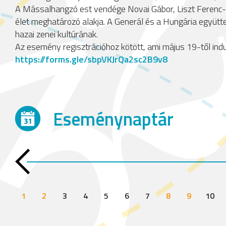
A Mássalhangzó est vendége Novai Gábor, Liszt Ferenc-
élet meghatározó alakja. A Generál és a Hungária együtt
hazai zenei kultúrának.
Az esemény regisztrációhoz kötött, ami május 19-től indul,
https://forms.gle/sbpVKJrQa2sc2B9v8
Eseménynaptár
1
2
3
4
5
6
7
8
9
10