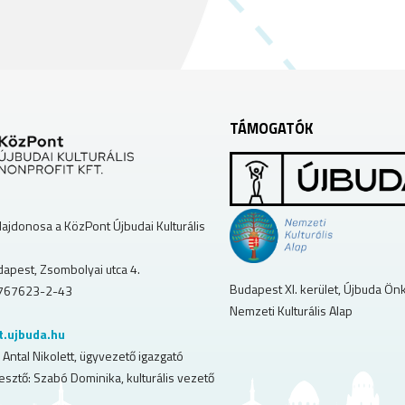
TÁMOGATÓK
lajdonosa a KözPont Újbudai Kulturális
apest, Zsombolyai utca 4.
Budapest XI. kerület, Újbuda Ö
767623-2-43
Nemzeti Kulturális Alap
t.ujbuda.hu
 Antal Nikolett, ügyvezető igazgató
esztő: Szabó Dominika, kulturális vezető