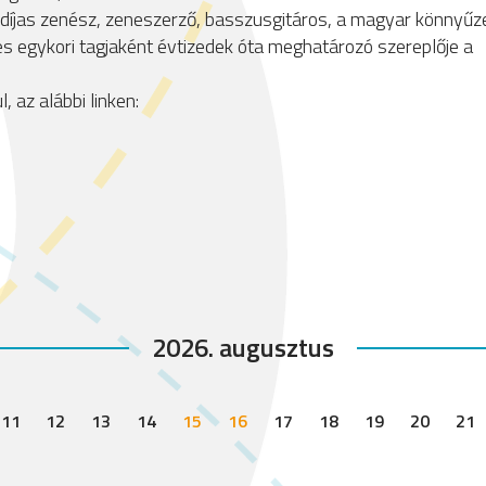
díjas zenész, zeneszerző, basszusgitáros, a magyar könnyűz
es egykori tagjaként évtizedek óta meghatározó szereplője a
 az alábbi linken:
2026. augusztus
11
12
13
14
15
16
17
18
19
20
21