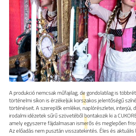
A produkció nemcsak műfajilag, de gondolatilag is többr
történelmi síkon is érzékeljük korszakos jelentőségű szín
történéseit. A szereplők emlékei, naplórészletei, interjúi, 
irodalmi idézetek sűrű szövetéből bontakozik ki a CUKO
amely egyszerre fájdalmasan ismerős és meglepően fris
Az előadás nem pusztán visszatekintés. Éles és aktuális 