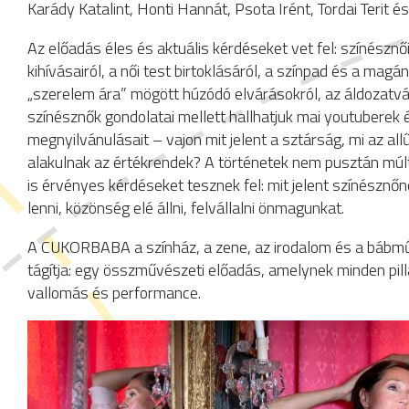
Karády Katalint, Honti Hannát, Psota Irént, Tordai Terit és
Az előadás éles és aktuális kérdéseket vet fel: színésznő
kihívásairól, a női test birtoklásáról, a színpad és a magán
„szerelem ára” mögött húzódó elvárásokról, az áldozatvál
színésznők gondolatai mellett hallhatjuk mai youtuberek 
megnyilvánulásait – vajon mit jelent a sztárság, mi az al
alakulnak az értékrendek? A történetek nem pusztán mú
is érvényes kérdéseket tesznek fel: mit jelent színésznőn
lenni, közönség elé állni, felvállalni önmagunkat.
A CUKORBABA a színház, a zene, az irodalom és a bábműv
tágítja: egy összművészeti előadás, amelynek minden pil
vallomás és performance.