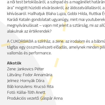
a női test birtoklásáról, a színpad és a magánélet határár
ára” mögött húzódó elvárásokról, az áldozatvállalásról, a
kihívásairól. Hallhatjuk Blaha Lujza, Gobbi Hilda, Ruttkai É
Karádi Katalin gondolatait ugyanúgy, mint mai youtubere
megnyilvánulásait – vajon mit jelent a sztárság, mi az al
alakulnak az értékrendek?
A CUKORBABA a színház, a zene, az irodalom és a bábműv
tágítja: egy összművészeti előadás, amelynek minden pil
vallomás és performance.
Alkotók
Zene: Jankovics Péter
Látvány: Fodor Annamária
Jelmez: Hornyák Dóra
Báb konzulens: Krucsó Rita
Fotó: Kállai-Tóth Anett
Produkciós vezető: Gáspár Anna