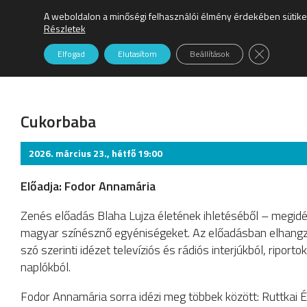
A weboldalon a minőségi felhasználói élmény érdekében sütike
Részletek
Close GDPR
Elfogad
Elutasítom
Beállítások
Színház
Cukorbaba
2026. március 23., hétfő 19:00
Előadja: Fodor Annamária
Zenés előadás Blaha Lujza életének ihletéséből – megid
magyar színésznő egyéniségeket. Az előadásban elhang
szó szerinti idézet televíziós és rádiós interjúkból, ripor
naplókból.
Fodor Annamária sorra idézi meg többek között: Ruttkai É