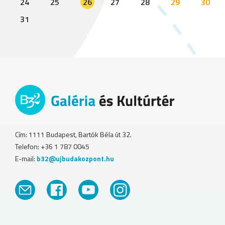
24
25
26
27
28
29
30
31
Cím: 1111 Budapest, Bartók Béla út 32.
Telefon: +36 1 787 0045
E-mail:
b32@ujbudakozpont.hu