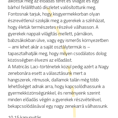
alkottuk meg az előadás terét és világát és egy
bárhol felállítható díszletet valósítottunk meg.
Fontosnak tarjuk, hogy kisgyermekkorban olyan
észrevétlenül szokják meg a gyerekek a színházat,
hogy életük természetes részévé válhasson. A
gyerekek nappali világítás mellett, párnákon,
babzsákokban ülve, vagy egy ismerős környezetben
– ami lehet akár a saját osztálytermük is –
tapasztalhatják meg, hogy milyen csodálatos dolog
közösségben élvezni az előadást.
A Matricás Laci-történetek közül pedig azért a Nagy
zenebonára esett a választásunk mert a
hangszerek, ritmusok, dallamok talán még több
lehetőséget adnak arra, hogy kapcsolódhassunk a
gyermekközönségünkkel, és reményeink szerint
minden előadás végén a gyerekek részvételével,
bekapcsolódásával egy nagy zenekarrá válhassunk.
10.15 kapunyitás