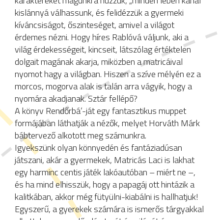
karaktereket magunkra húzzuk, „minden lében kanál”
kislánnyá válhassunk, és felidézzük a gyermeki
kíváncsiságot, őszinteséget, amivel a világot
érdemes nézni. Hogy híres Rablóvá váljunk, aki a
világ érdekességeit, kincseit, látszólag értéktelen
dolgait magának akarja, miközben a matricáival
nyomot hagy a világban. Hiszen a szíve mélyén ez a
morcos, mogorva alak is talán arra vágyik, hogy a
nyomára akadjanak. Sztár fellépő?
A könyv Rendőrbá’-ját egy fantasztikus muppet
formájában láthatják a nézők, melyet Horváth Márk
bábtervező alkotott meg számunkra.
Igyekszünk olyan könnyedén és fantáziadúsan
játszani, akár a gyermekek, Matricás Laci is lakhat
egy harminc centis játék lakóautóban – miért ne –,
és ha mind elhisszük, hogy a papagáj ott hintázik a
kalitkában, akkor még fütyülni-kiabálni is hallhatjuk!
Egyszerű, a gyerekek számára is ismerős tárgyakkal