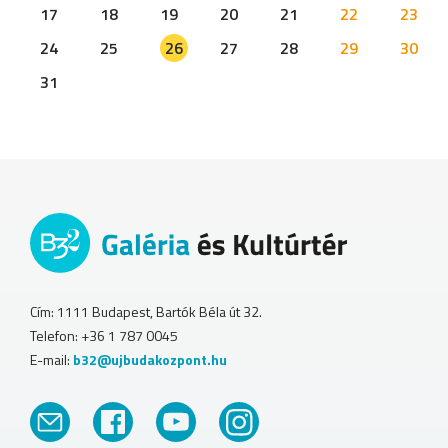
17
18
19
20
21
22
23
24
25
26
27
28
29
30
31
Cím: 1111 Budapest, Bartók Béla út 32.
Telefon: +36 1 787 0045
E-mail:
b32@ujbudakozpont.hu