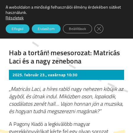
A weboldalon a minőségi felhasználói élmény érdekében sütiket
Keresés:
használunk.
Részletek
Színház
Close GDPR Cookie
Elfogad
Elutasítom
Beállítások
Hab a tortán! mesesorozat: Matricás
Laci és a nagy zenebona
2025. február 23., vasárnap 10:30
„Matricás Laci, a híres rabló nagy nehezen kibújik az
ágyból, és útnak indul. Miközben oson, lopakodik,
csodálatos zenét hall… Vajon honnan jön a muzsika,
és hogyan tudná megszerezni magának?”
A Pagony Kiadó a legkiválóbb magyar
gyerekkönyvírókat kérte fel egy olyan sorozat