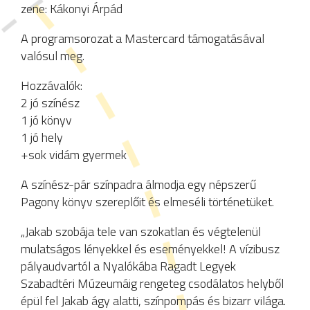
zene: Kákonyi Árpád
A programsorozat a Mastercard támogatásával
valósul meg.
Hozzávalók:
2 jó színész
1 jó könyv
1 jó hely
+sok vidám gyermek
A színész-pár színpadra álmodja egy népszerű
Pagony könyv szereplőit és elmeséli történetüket.
„Jakab szobája tele van szokatlan és végtelenül
mulatságos lényekkel és eseményekkel! A vízibusz
pályaudvartól a Nyalókába Ragadt Legyek
Szabadtéri Múzeumáig rengeteg csodálatos helyből
épül fel Jakab ágy alatti, színpompás és bizarr világa.