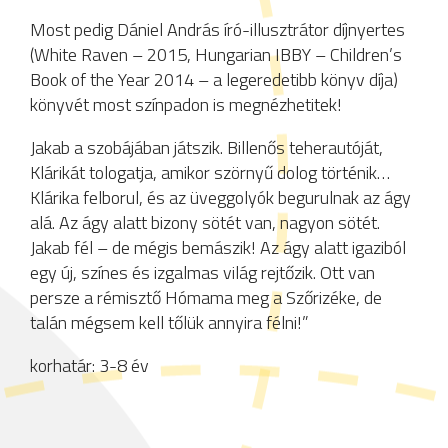
Most pedig Dániel András író-illusztrátor díjnyertes
(White Raven – 2015, Hungarian IBBY – Children’s
Book of the Year 2014 – a legeredetibb könyv díja)
könyvét most színpadon is megnézhetitek!
Jakab a szobájában játszik. Billenős teherautóját,
Klárikát tologatja, amikor szörnyű dolog történik…
Klárika felborul, és az üveggolyók begurulnak az ágy
alá. Az ágy alatt bizony sötét van, nagyon sötét.
Jakab fél – de mégis bemászik! Az ágy alatt igaziból
egy új, színes és izgalmas világ rejtőzik. Ott van
persze a rémisztő Hómama meg a Szőrizéke, de
talán mégsem kell tőlük annyira félni!”
korhatár: 3-8 év