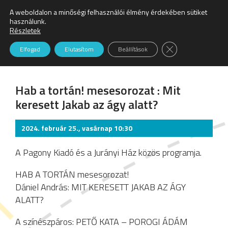
A weboldalon a minőségi felhasználói élmény érdekében sütiket
Keresés:
használunk.
Részletek
Színház
Close GDPR Cookie
Elfogad
Elutasítom
Beállítások
Hab a tortán! mesesorozat : Mit
keresett Jakab az ágy alatt?
2024. február 25., vasárnap 10:30
A Pagony Kiadó és a Jurányi Ház közös programja.
HAB A TORTÁN mesesorozat!
Dániel András: MIT KERESETT JAKAB AZ ÁGY
ALATT?
A színészpáros: PETŐ KATA – POROGI ÁDÁM