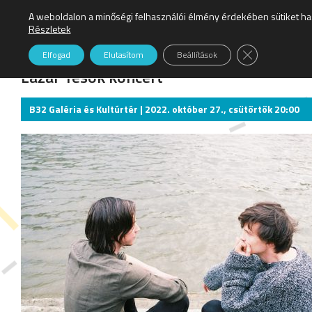
A weboldalon a minőségi felhasználói élmény érdekében sütiket ha
Részletek
Close GDPR Co
Elfogad
Elutasítom
Beállítások
Lázár Tesók koncert
B32 Galéria és Kultúrtér | 2022. október 27., csütörtök 20:00