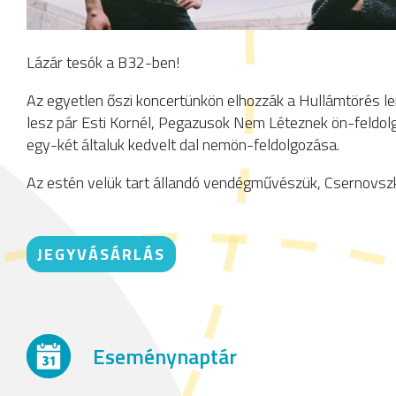
Lázár tesók a B32-ben!
Az egyetlen őszi koncertünkön elhozzák a Hullámtörés le
lesz pár Esti Kornél, Pegazusok Nem Léteznek ön-feldol
egy-két általuk kedvelt dal nemön-feldolgozása.
Az estén velük tart állandó vendégművészük, Csernovszk
JEGYVÁSÁRLÁS
Eseménynaptár