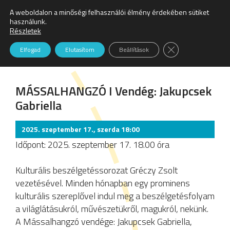
A weboldalon a minőségi felhasználói élmény érdekében sütiket
Keresés:
használunk.
Részletek
Beszélgetés
Close GDPR Cookie
Elfogad
Elutasítom
Beállítások
MÁSSALHANGZÓ I Vendég: Jakupcsek
Gabriella
2025. szeptember 17., szerda 18:00
Időpont: 2025. szeptember 17. 18.00 óra
Kulturális beszélgetéssorozat Gréczy Zsolt
vezetésével. Minden hónapban egy prominens
kulturális szereplővel indul meg a beszélgetésfolyam
a világlátásukról, művészetükről, magukról, nekünk.
A Mássalhangzó vendége: Jakupcsek Gabriella,