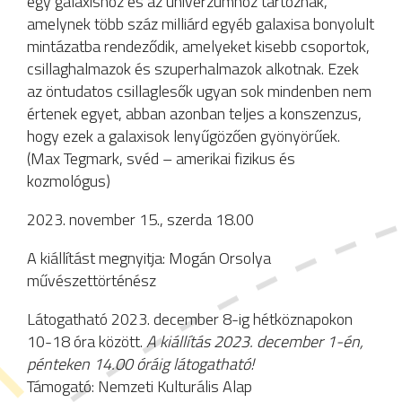
egy galaxishoz és az univerzumhoz tartoznak,
amelynek több száz milliárd egyéb galaxisa bonyolult
mintázatba rendeződik, amelyeket kisebb csoportok,
csillaghalmazok és szuperhalmazok alkotnak. Ezek
az öntudatos csillaglesők ugyan sok mindenben nem
értenek egyet, abban azonban teljes a konszenzus,
hogy ezek a galaxisok lenyűgözően gyönyörűek.
(Max Tegmark, svéd – amerikai fizikus és
kozmológus)
2023. november 15., szerda 18.00
A kiállítást megnyitja: Mogán Orsolya
művészettörténész
Látogatható 2023. december 8-ig hétköznapokon
10-18 óra között.
A kiállítás 2023. december 1-én,
pénteken 14.00 óráig látogatható!
Támogató: Nemzeti Kulturális Alap