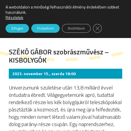
A weboldalon a minőségi felhasználói élmény érdekében sütiket
Keresés:
használunk.
Részletek
B32 Galéria
Close GDPR Cookie
Elfogad
Elutasítom
Beállítások
SZÉKÓ GÁBOR szobrászművész –
KISBOLYGÓK
2023. november 15., szerda 18:00
Univerzumunk születése után 13,8 milliárd évvel
öntudatra ébredt. Világegyetemünk apró, tudattal
rendelkező részei kis kék bolygójukról teleszkópokkal
pásztázták a kozmoszt, és újra meg újra felfedezték,
hogy minden ismert létező valami jóval hatalmasabb
dolog parányi része csupán. Egy naprendszerhez,