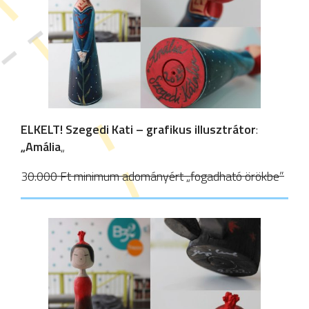
ELKELT!
Szegedi Kati – grafikus illusztrátor
:
„Amália
„
3
0.000 Ft minimum adományért „fogadható örökbe”