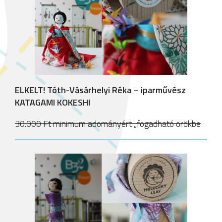
ELKELT! Tóth-Vásárhelyi Réka – iparművész
KATAGAMI KOKESHI
30.000 Ft minimum adományért „fogadható örökbe