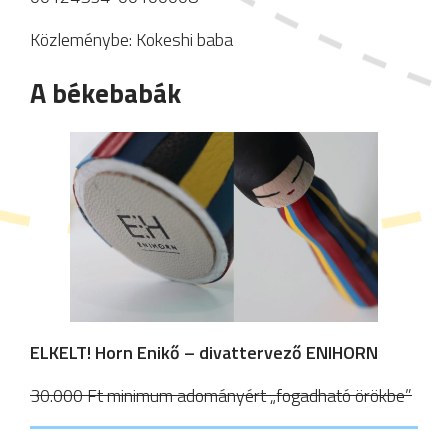
Közleménybe: Kokeshi baba
A békebabák
ELKELT! Horn Enikő – divattervező ENIHORN
30.000 Ft minimum adományért „fogadható örökbe”