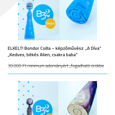
ELKELT! Bondor Csilla – képzőművész
:
„A Díva”
„Kedves, békés Alien, csakra baba”
30.000 Ft minimum adományért „fogadható örökbe