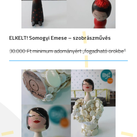
ELKELT! Somogyi Emese – szobrászművés
30.000 Ft minimum adományért „fogadható örökbe”