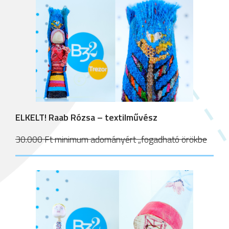
ELKELT! Raab Rózsa – textilművész
30.000 Ft minimum adományért „fogadható örökbe