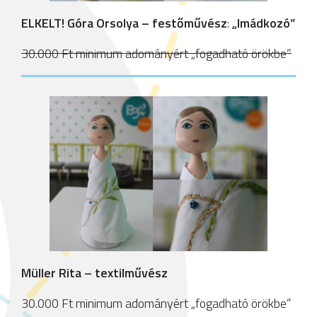
ELKELT! Góra Orsolya – festőművész
:
„Imádkozó”
30.000 Ft minimum adományért „fogadható örökbe”
Müller Rita – textilművész
30.000 Ft minimum adományért „fogadható örökbe”