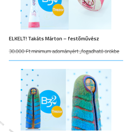
ELKELT!
Takáts Márton – festőművész
30.000 Ft minimum adományért „fogadható örökbe