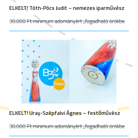
ELKELT!
Tóth-Pócs Judit – nemezes iparművész
30.000 Ft minimum adományért „fogadható örökbe
ELKELT! Uray-Szépfalvi Ágnes – festőművész
30.000 Ft minimum adományért „fogadható örökbe