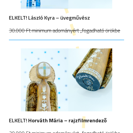
ELKELT! László Kyra – üvegművész
30.000 Ft minimum adományért „fogadható örökbe
ELKELT!
Horváth Mária – rajzfilmrendező