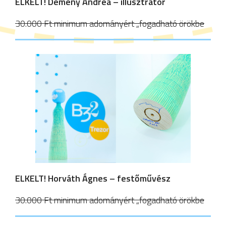
ELKELT!
Demény Andrea – illusztrátor
30.000 Ft minimum adományért „fogadható örökbe
ELKELT! Horváth Ágnes – festőművész
30.000 Ft minimum adományért „fogadható örökbe