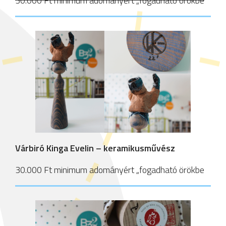
30.000 Ft minimum adományért „fogadható örökbe
Várbiró Kinga Evelin – keramikusművész
30.000 Ft minimum adományért „fogadható örökbe