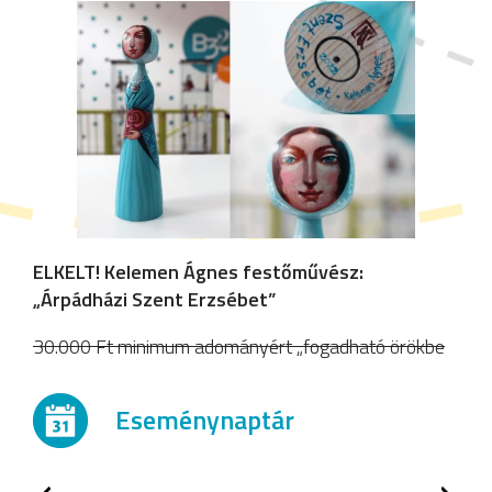
ELKELT!
Kelemen Ágnes festőművész:
„Árpádházi Szent Erzsébet”
30.000 Ft minimum adományért „fogadható örökbe
Eseménynaptár