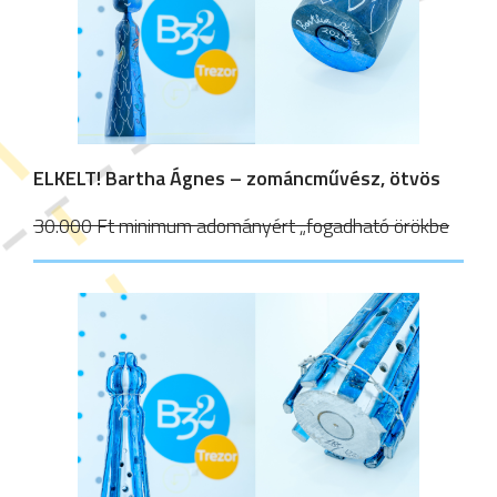
ELKELT!
Bartha Ágnes – zománcművész, ötvös
30.000 Ft minimum adományért „fogadható örökbe