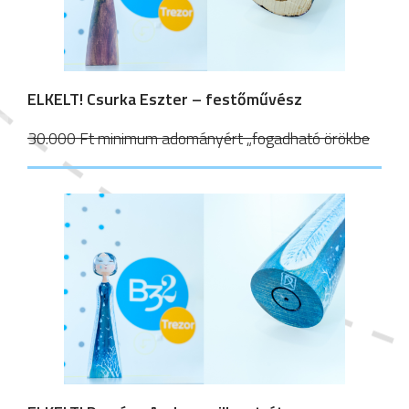
ELKELT! Csurka Eszter – festőművész
30.000 Ft minimum adományért „fogadható örökbe