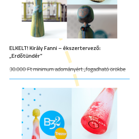
ELKELT!
Király Fanni – ékszertervező:
„Erdőtündér”
30.000 Ft minimum adományért „fogadható örökbe