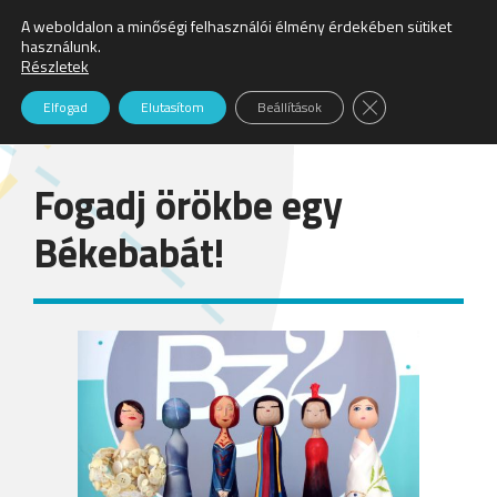
A weboldalon a minőségi felhasználói élmény érdekében sütiket
Keresés:
használunk.
Részletek
Hírek
Close GDPR Cookie
Elfogad
Elutasítom
Beállítások
Fogadj örökbe egy
Békebabát!