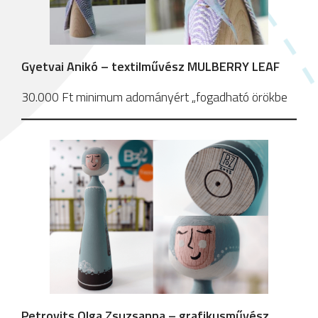
Gyetvai Anikó – textilművész MULBERRY LEAF
30.000 Ft minimum adományért „fogadható örökbe
Petrovits Olga Zsuzsanna – grafikusművész