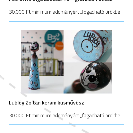
30.000 Ft minimum adományért „fogadható örökbe
Lublóy Zoltán keramikusművész
30.000 Ft minimum adományért „fogadható örökbe