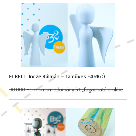
ELKELT!
Incze Kálmán – faműves FARIGÓ
30.000 Ft minimum adományért „fogadható örökbe