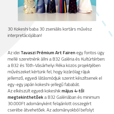
30 Kokeshi baba 30 zseniális kortárs művész
interpretációjában!
Az idei
Tavaszi Prémium Art Fairen
egy fontos ügy
mellé szeretnénk állni a B32 Galéria és Kultúrtérben:
a B32 és Tóth-Vásárhelyi Réka közös projektjében
művészeket kértünk fel, hogy kizárólag rájuk
jellemző, egyedi látásmódjuk szerint készítsenek el
egy-egy japán kokeshi-jellegű fababát.
Az elkészült egyedi kokeshik
május 4-től
megtekinthetőek
a B32 Galériában és minimum
30.000Ft adományként felajánlott összegért
cserébe átvehetőek. Az adományokból befolyt