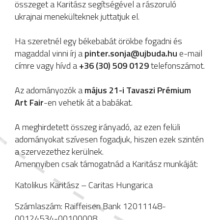
összeget a Karitász segítségével a rászoruló
ukrajnai menekülteknek juttatjuk el.
Ha szeretnél egy békebabát örökbe fogadni és
magaddal vinni írj a
pinter.sonja@ujbuda.hu
e-mail
címre vagy hívd a
+36 (30) 509 0129
telefonszámot.
Az adományozók a
május 21-i Tavaszi Prémium
Art Fair
-en vehetik át a babákat.
A meghirdetett összeg irányadó, az ezen felüli
adományokat szívesen fogadjuk, hiszen ezek szintén
a szervezethez kerülnek.
Amennyiben csak támogatnád a Karitász munkáját:
Katolikus Karitász – Caritas Hungarica
Számlaszám: Raiffeisen Bank 12011148-
00124534-00100008