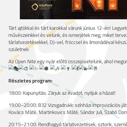
Tárt ajtókkal és tárt karokkal várunk június 12-én! Legy
művészeinkkel és velünk, és ismerjétek meg, miket terve
tárlatvezetésekkel, DJ-vel, fröccsel és limonádéval kész
születnek.
Az Open Nite egy nyár előtti összejövetelünk, ahol megü
Részletes program:
18:00: Kapunyitás. Zárjuk az évadot, nyitjuk a házat!
19:00–20:00: B32 Vizsgadrukk: színházi improvizációs játé
Kovács Máté, Martinkovics Máté, Sándor Juli, Szabó Dom
20:15–21:00: Rendhagyó tárlatvezetések, sztorik, szem