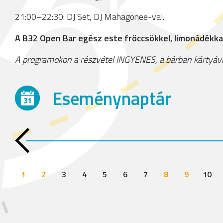
21:00–22:30: DJ Set, DJ Mahagonee-val.
A B32 Open Bar egész este fröccsökkel, limonádékkal,
A programokon a részvétel INGYENES, a bárban kártyával
Eseménynaptár
1
2
3
4
5
6
7
8
9
10