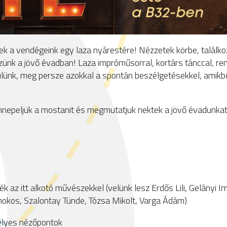
etek a vendégeink egy laza nyárestére! Nézzetek körbe, találk
zünk a jövő évadban! Laza impróműsorral, kortárs tánccal, r
ülünk, meg persze azokkal a spontán beszélgetésekkel, amikbő
nnepeljük a mostanit és megmutatjuk nektek a jövő évadunkat
k az itt alkotó művészekkel (velünk lesz Erdős Lili, Gelányi I
okos, Szalontay Tünde, Tózsa Mikolt, Varga Ádám)
élyes nézőpontok