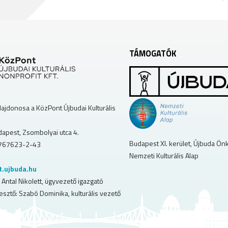
TÁMOGATÓK
lajdonosa a KözPont Újbudai Kulturális
apest, Zsombolyai utca 4.
Budapest XI. kerület, Újbuda Ö
767623-2-43
Nemzeti Kulturális Alap
t.ujbuda.hu
 Antal Nikolett, ügyvezető igazgató
esztő: Szabó Dominika, kulturális vezető