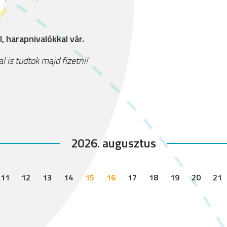
 harapnivalókkal vár.
 is tudtok majd fizetni!
2026. augusztus
11
12
13
14
15
16
17
18
19
20
21