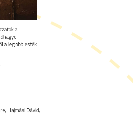
ozzatok a
endhagyó
l a legjobb esték
.
mre, Hajmási Dávid,